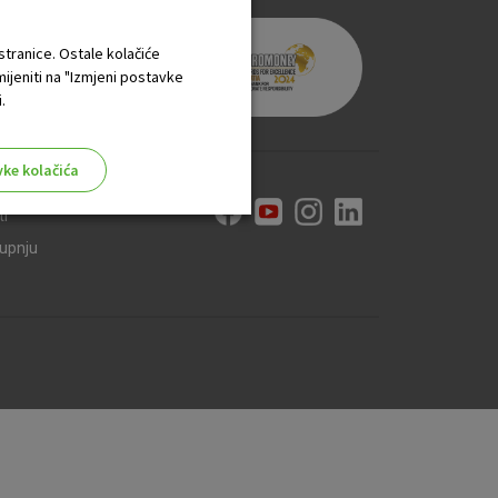
 stranice. Ostale kolačiće
mijeniti na "Izmjeni postavke
.
vke kolačića
ti
kupnju
aktivni
ske stranice i ne mogu se
tavljaju kao odgovor na vaše
što su postavke kolačića. Svoj
iće ili pošalje upozorenje o
 raditi. Ti kolačići ne
 identificirati.