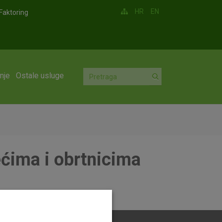
HR
EN
Faktoring
nje
Ostale usluge
ećima i obrtnicima