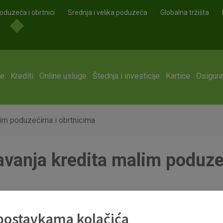
oduzeća i obrtnici
Srednja i velika poduzeća
Globalna tržišta
ge
Krediti
Online usluge
Štednja i investicije
Kartice
Osigura
lim poduzećima i obrtnicima
avanja kredita malim poduz
_malim_poduzecima_i_obrtnicima05_2018.pdf
 postavkama kolačića