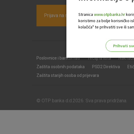
Stranica
www.otpbanka.hr
koris
Prijava na newsletter OTP banke
koristimo za bolje korisničko i
kolačića" te prihvatiti sve ili
Prihvati sv
Odaberite najbolju opciju za va
Poslovnice i bankomati
Tečajna lista
Naknad
Zaštita osobnih podataka
PSD2 Direktiva
Eti
Zaštita starijih osoba od prijevara
© OTP banka d.d.2026. Sva prava pridržana.