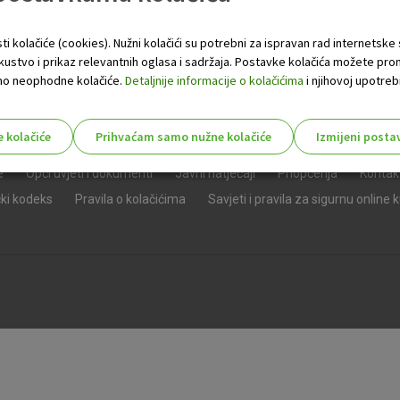
ti kolačiće (cookies). Nužni kolačići su potrebni za ispravan rad internetske
skustvo i prikaz relevantnih oglasa i sadržaja. Postavke kolačića možete pro
 samo neophodne kolačiće.
Detaljnije informacije o kolačićima
i njihovoj upotrebi
e kolačiće
Prihvaćam samo nužne kolačiće
Izmijeni posta
s!
e
Opći uvjeti i dokumenti
Javni natječaji
Priopćenja
Kontak
čki kodeks
Pravila o kolačićima
Savjeti i pravila za sigurnu online 
Nužni (tehnički) kolačići - uvijek 
Nužni
kolačići
Ovi kolačići nužni su za funkcioniranje internet
isključiti u našim sustavima. Uobičajeno se pos
radnje koje uključuju zahtjev za uslugama, kao 
preglednik možete postaviti da blokira te kolač
njima, ali u tom slučaju neki dijelovi stranice neće
pohranjuju nikakve informacije koje bi vas mogle