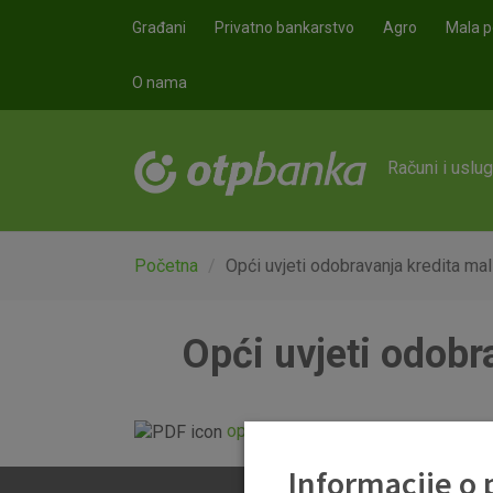
Skoči na glavni sadržaj
Građani
Privatno bankarstvo
Agro
Mala p
O nama
Računi i uslu
Početna
Opći uvjeti odobravanja kredita ma
Opći uvjeti odobr
opci_uvjeti_odobravanja_kredita
Informacije o