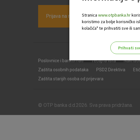
Stranica
www.otpbanka.hr
koris
Prijava na newsletter OTP banke
koristimo za bolje korisničko i
kolačića" te prihvatiti sve ili
Prihvati sv
Odaberite najbolju opciju za va
Poslovnice i bankomati
Tečajna lista
Naknad
Zaštita osobnih podataka
PSD2 Direktiva
Eti
Zaštita starijih osoba od prijevara
© OTP banka d.d.2026. Sva prava pridržana.