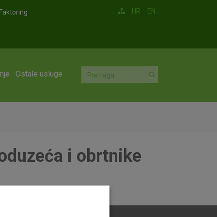
HR
EN
Faktoring
nje
Ostale usluge
oduzeća i obrtnike