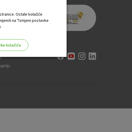
 stranice. Ostale kolačiće
mijeniti na "Izmjeni postavke
.
vke kolačića
ti
kupnju
aktivni
ske stranice i ne mogu se
tavljaju kao odgovor na vaše
što su postavke kolačića. Svoj
iće ili pošalje upozorenje o
 raditi. Ti kolačići ne
 identificirati.