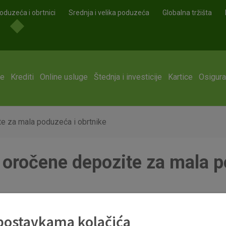
oduzeća i obrtnici
Srednja i velika poduzeća
Globalna tržišta
ge
Krediti
Online usluge
Štednja i investicije
Kartice
Osigura
e za mala poduzeća i obrtnike
oročene depozite za mala p
4_04_2017.pdf
 postavkama kolačića