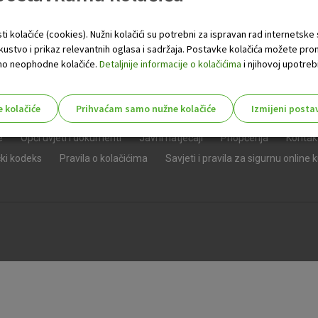
ti kolačiće (cookies). Nužni kolačići su potrebni za ispravan rad internetske
skustvo i prikaz relevantnih oglasa i sadržaja. Postavke kolačića možete pro
 samo neophodne kolačiće.
Detaljnije informacije o kolačićima
i njihovoj upotrebi
e kolačiće
Prihvaćam samo nužne kolačiće
Izmijeni posta
s!
e
Opći uvjeti i dokumenti
Javni natječaji
Priopćenja
Kontak
čki kodeks
Pravila o kolačićima
Savjeti i pravila za sigurnu online 
Nužni (tehnički) kolačići - uvijek 
Nužni
kolačići
Ovi kolačići nužni su za funkcioniranje internet
isključiti u našim sustavima. Uobičajeno se pos
radnje koje uključuju zahtjev za uslugama, kao 
preglednik možete postaviti da blokira te kolač
njima, ali u tom slučaju neki dijelovi stranice neće
pohranjuju nikakve informacije koje bi vas mogle