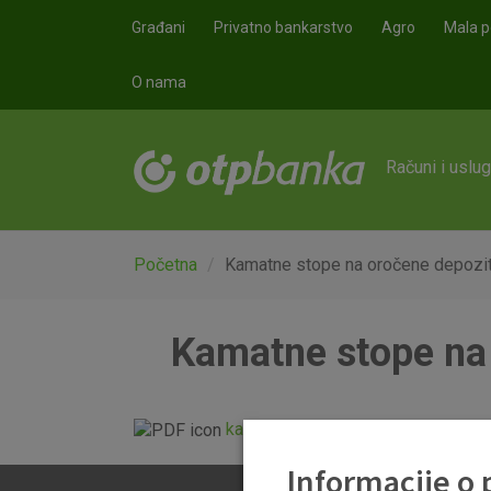
Skoči na glavni sadržaj
Građani
Privatno bankarstvo
Agro
Mala p
O nama
Računi i uslu
Početna
Kamatne stope na oročene depozit
Kamatne stope na 
kamate-mse_oroceni_depoziti_2
Informacije o