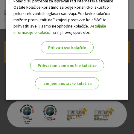
kolačići su potrebni za ispravan rad internetske stranice.
Ostale kolačiće koristimo za bolje korisničko iskustvo i
kamate-
prikaz relevantnih oglasa i sadržaja. Postavke kolačića
možete promijeniti na "Izmjeni postavke kolačića" te
mse_oroceni_depoziti_21_05_2021_web_new final.pdf
prihvatiti sve ili samo neophodne kolačiće.
Detaljnije
informacije o kolačićima
i njihovoj upotrebi.
Prihvati sve kolačiće
Prijava na newsletter OTP banke
Prihvaćam samo nužne kolačiće
Izmijeni postavke kolačića
Odaberite najbolju opciju za vas!