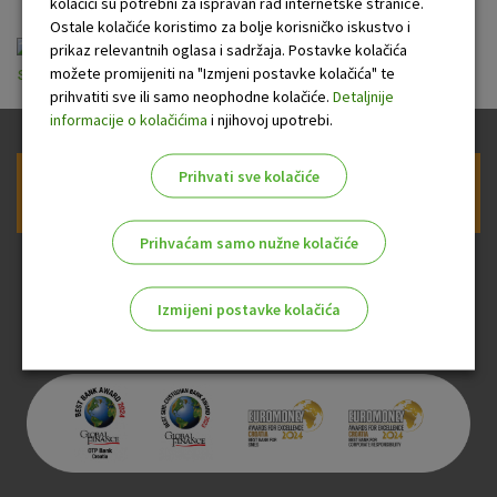
kolačići su potrebni za ispravan rad internetske stranice.
Ostale kolačiće koristimo za bolje korisničko iskustvo i
Opci uvjeti za koristenje elemente za poslovne
prikaz relevantnih oglasa i sadržaja. Postavke kolačića
možete promijeniti na "Izmjeni postavke kolačića" te
subjekte 17122019.pdf
prihvatiti sve ili samo neophodne kolačiće.
Detaljnije
informacije o kolačićima
i njihovoj upotrebi.
Prihvati sve kolačiće
Prijava na newsletter OTP banke
Prihvaćam samo nužne kolačiće
Izmijeni postavke kolačića
Odaberite najbolju opciju za vas!