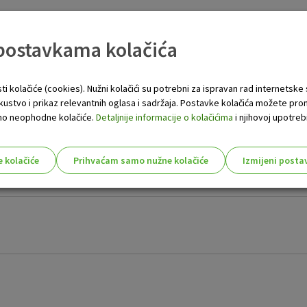
 postavkama kolačića
ošljavanje
ti kolačiće (cookies). Nužni kolačići su potrebni za ispravan rad internetske
skustvo i prikaz relevantnih oglasa i sadržaja. Postavke kolačića možete pro
anke za sve informacije
 samo neophodne kolačiće.
Detaljnije informacije o kolačićima
i njihovoj upotrebi
e kolačiće
Prihvaćam samo nužne kolačiće
Izmijeni posta
društveno odgovorno poslovanje
s!
Nužni (tehnički) kolačići - uvijek 
Nužni
kolačići
Ovi kolačići nužni su za funkcioniranje internet
isključiti u našim sustavima. Uobičajeno se pos
radnje koje uključuju zahtjev za uslugama, kao 