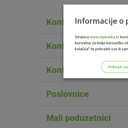
Informacije o
Kontakt osoba za zap
Stranica
www.otpbanka.hr
koris
koristimo za bolje korisničko i
Kontakt centar OTP b
kolačića" te prihvatiti sve ili
Prihvati sv
Kontakt za medije i 
Odaberite najbolju opciju za va
Poslovnice
Mali poduzetnici