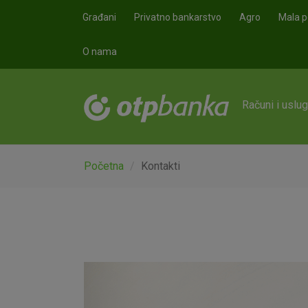
Skoči na glavni sadržaj
Građani
Privatno bankarstvo
Agro
Mala p
O nama
Računi i uslu
Početna
Kontakti