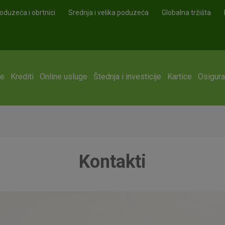
oduzeća i obrtnici
Srednja i velika poduzeća
Globalna tržišta
ge
Krediti
Online usluge
Štednja i investicije
Kartice
Osigura
Kontakti