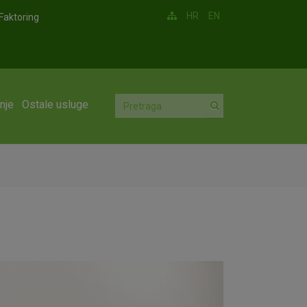
HR
EN
Faktoring
nje
Ostale usluge