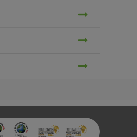
iće ili pošalje upozorenje o
 raditi. Ti kolačići ne
 identificirati.