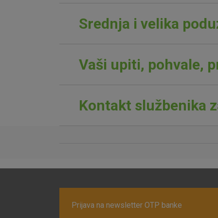
Srednja i velika pod
Vaši upiti, pohvale, 
Kontakt službenika z
Prihvaćam upotrebu nave
Prijava na newsletter OTP banke