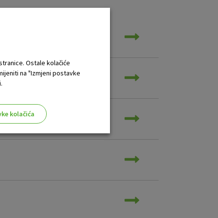
 stranice. Ostale kolačiće
mijeniti na "Izmjeni postavke
.
vke kolačića
aktivni
ske stranice i ne mogu se
tavljaju kao odgovor na vaše
što su postavke kolačića. Svoj