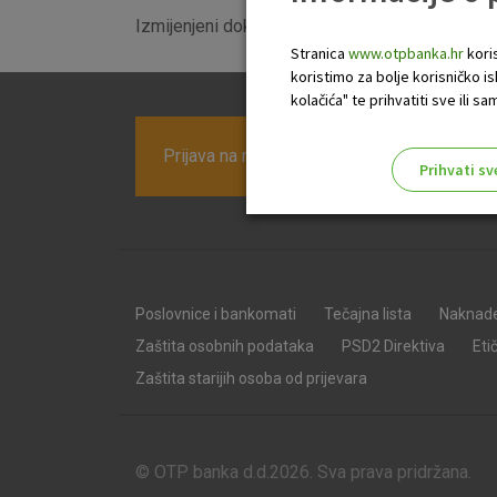
Izmijenjeni dokument dostupan je
ovdje
i u po
Stranica
www.otpbanka.hr
koris
koristimo za bolje korisničko i
kolačića" te prihvatiti sve ili
Prijava na newsletter OTP banke
Prihvati sv
Odaberite najbolju opciju za va
Poslovnice i bankomati
Tečajna lista
Naknad
Zaštita osobnih podataka
PSD2 Direktiva
Eti
Zaštita starijih osoba od prijevara
© OTP banka d.d.2026. Sva prava pridržana.