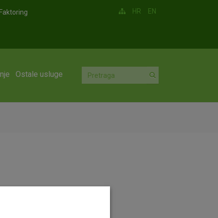
HR
EN
Faktoring
nje
Ostale usluge