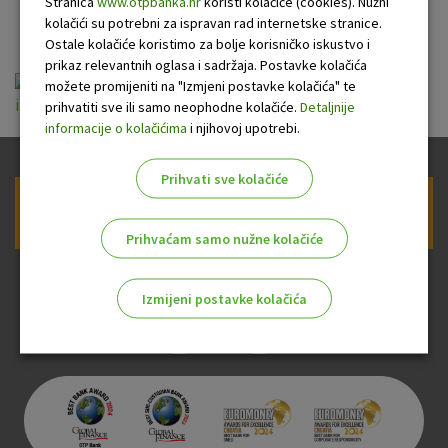
u turizmu
Stranica
www.otpbanka.hr
koristi kolačiće (cookies). Nužni
kolačići su potrebni za ispravan rad internetske stranice.
Ostale kolačiće koristimo za bolje korisničko iskustvo i
prikaz relevantnih oglasa i sadržaja. Postavke kolačića
ou-krediti-stambeni-
možete promijeniti na "Izmjeni postavke kolačića" te
iznajmljivaci_20140101.pdf
prihvatiti sve ili samo neophodne kolačiće.
Detaljnije
informacije o kolačićima
i njihovoj upotrebi.
Prihvati sve kolačiće
Prijava na newsletter OTP banke
Prihvaćam samo nužne kolačiće
Izmijeni postavke kolačića
Odaberite najbolju opciju za vas!