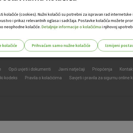
ti kolačiće (cookies). Nužni kolačići su potrebni za ispravan rad internetske
skustvo i prikaz relevantnih oglasa i sadržaja. Postavke kolačića možete pro
 samo neophodne kolačiće.
Detaljnije informacije o kolačićima
i njihovoj upotrebi
e kolačiće
Prihvaćam samo nužne kolačiće
Izmijeni posta
s!
e
Opći uvjeti i dokumenti
Javni natječaji
Priopćenja
Kontak
čki kodeks
Pravila o kolačićima
Savjeti i pravila za sigurnu online 
Nužni (tehnički) kolačići - uvijek 
Nužni
kolačići
Ovi kolačići nužni su za funkcioniranje internet
isključiti u našim sustavima. Uobičajeno se pos
radnje koje uključuju zahtjev za uslugama, kao 
preglednik možete postaviti da blokira te kolač
njima, ali u tom slučaju neki dijelovi stranice neće
pohranjuju nikakve informacije koje bi vas mogle