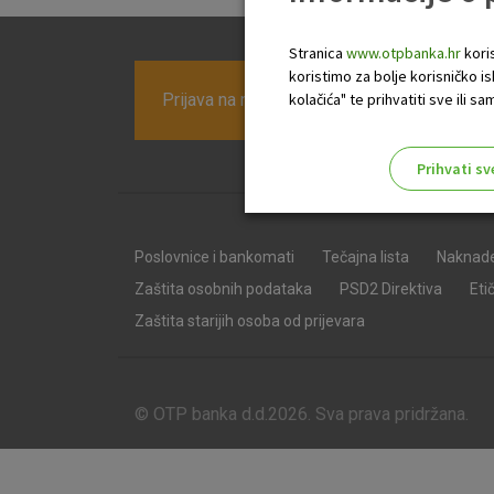
Stranica
www.otpbanka.hr
koris
koristimo za bolje korisničko i
Prijava na newsletter OTP banke
kolačića" te prihvatiti sve ili
Prihvati sv
Odaberite najbolju opciju za va
Poslovnice i bankomati
Tečajna lista
Naknad
Zaštita osobnih podataka
PSD2 Direktiva
Eti
Zaštita starijih osoba od prijevara
© OTP banka d.d.2026. Sva prava pridržana.