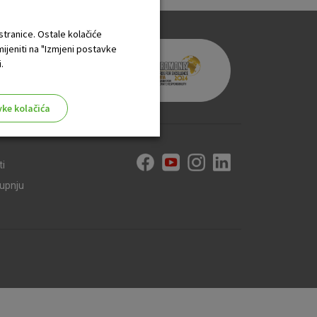
 stranice. Ostale kolačiće
mijeniti na "Izmjeni postavke
.
vke kolačića
ti
kupnju
aktivni
ske stranice i ne mogu se
tavljaju kao odgovor na vaše
što su postavke kolačića. Svoj
iće ili pošalje upozorenje o
 raditi. Ti kolačići ne
 identificirati.