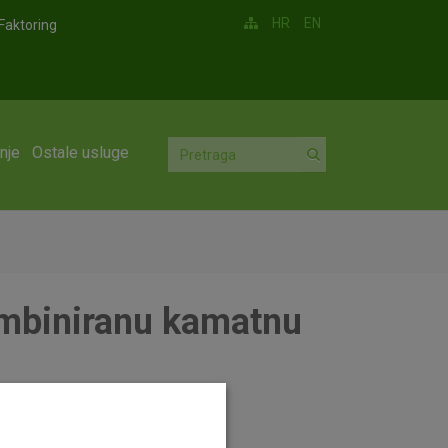
HR
EN
Faktoring
nje
Ostale usluge
ombiniranu kamatnu