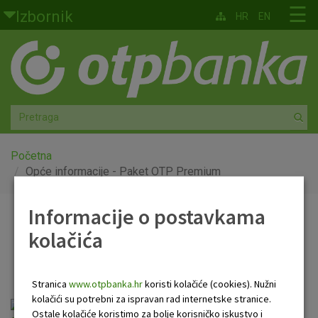
Skoči na glavni sadržaj
☰
Izbornik
HR
EN
Građani
Privatno bankarstvo
Agro
Mala poduzeća i obrtnici
Početna
Opće informacije - Paket OTP Premium
Srednja i velika poduzeća
Informacije o postavkama
Opće informacije - Paket
Globalna tržišta
kolačića
OTP Premium
Faktoring
Stranica
www.otpbanka.hr
koristi kolačiće (cookies). Nužni
O nama
kolačići su potrebni za ispravan rad internetske stranice.
Opće informacije o Paketu OTP Premium
Ostale kolačiće koristimo za bolje korisničko iskustvo i