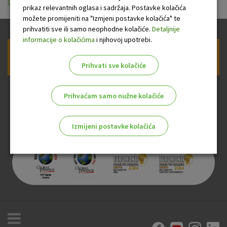
01.06.2026.pdf
prikaz relevantnih oglasa i sadržaja. Postavke kolačića
možete promijeniti na "Izmjeni postavke kolačića" te
prihvatiti sve ili samo neophodne kolačiće.
Detaljnije
informacije o kolačićima
i njihovoj upotrebi.
Prijava na newsletter OTP banke
Prihvati sve kolačiće
Prihvaćam samo nužne kolačiće
Izmijeni postavke kolačića
Odaberite najbolju opciju za vas!