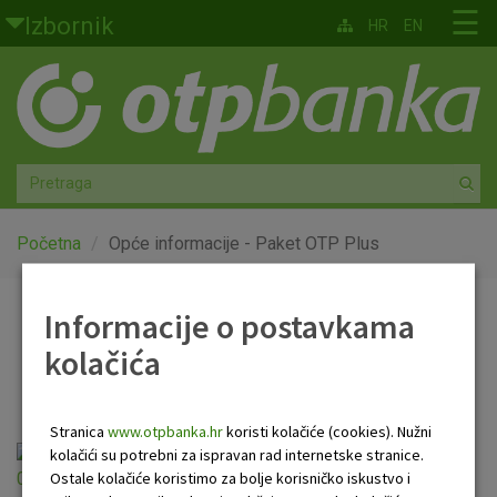
Skoči na glavni sadržaj
☰
Izbornik
HR
EN
Građani
Privatno bankarstvo
Agro
Mala poduzeća i obrtnici
Početna
Opće informacije - Paket OTP Plus
Srednja i velika poduzeća
Informacije o postavkama
Opće informacije - Paket
kolačića
Globalna tržišta
OTP Plus
Faktoring
Stranica
www.otpbanka.hr
koristi kolačiće (cookies). Nužni
Opće informacije o Paketu OTP Plus
kolačići su potrebni za ispravan rad internetske stranice.
O nama
Ostale kolačiće koristimo za bolje korisničko iskustvo i
01.06.2026.pdf