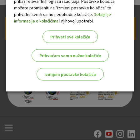
prikaz relevantnih oglasa i sadržaja. Postavke kolačića
možete promijeniti na "Izmjeni postavke kolačića" te
prihvatiti sve ili samo neophodne kolačiće.
Detaljnije
informacije o kolačićima
i njihovoj upotrebi.
Prijava na newsletter OTP banke
Prihvati sve kolačiće
Prihvaćam samo nužne kolačiće
Izmijeni postavke kolačića
Odaberite najbolju opciju za vas!
Marketinški kolačići
Analitički kolačići
Nužni kolačići