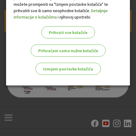
možete promijeniti na "Izmjeni postavke kolačića" te
prihvatiti sve ili samo neophodne kolačiće.
Detaljnije
informacije o kolačićima
i njihovoj upotrebi.
Prijava na newsletter OTP banke
Prihvati sve kolačiće
Prihvaćam samo nužne kolačiće
Izmijeni postavke kolačića
Odaberite najbolju opciju za vas!
Marketinški kolačići
Analitički kolačići
Nužni kolačići