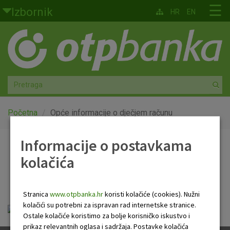
Skoči na glavni sadržaj
☰
Izbornik
HR
EN
Građani
Privatno bankarstvo
Agro
Mala poduzeća i obrtnici
Početna
Opće informacije o dječjem računu
Srednja i velika poduzeća
Informacije o postavkama
Opće informacije o
kolačića
Globalna tržišta
dječjem računu
Faktoring
Stranica
www.otpbanka.hr
koristi kolačiće (cookies). Nužni
kolačići su potrebni za ispravan rad internetske stranice.
opce_informacije_o_djecjem_racunu.pdf
O nama
Ostale kolačiće koristimo za bolje korisničko iskustvo i
prikaz relevantnih oglasa i sadržaja. Postavke kolačića