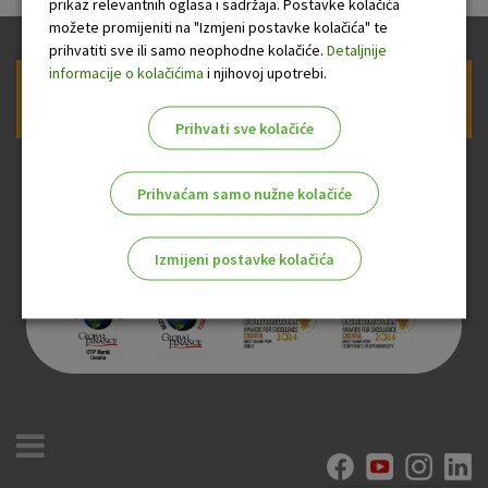
prikaz relevantnih oglasa i sadržaja. Postavke kolačića
možete promijeniti na "Izmjeni postavke kolačića" te
prihvatiti sve ili samo neophodne kolačiće.
Detaljnije
informacije o kolačićima
i njihovoj upotrebi.
Prijava na newsletter OTP banke
Prihvati sve kolačiće
Prihvaćam samo nužne kolačiće
Izmijeni postavke kolačića
Odaberite najbolju opciju za vas!
Marketinški kolačići
Analitički kolačići
Nužni kolačići