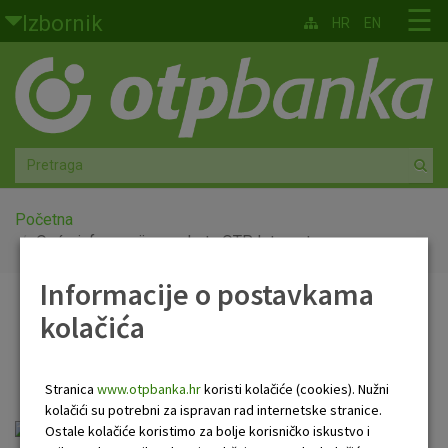
Skoči na glavni sadržaj
☰
Izbornik
HR
EN
Građani
Privatno bankarstvo
Agro
Mala poduzeća i obrtnici
Početna
Opće informacije o paketu OTP Internet
Srednja i velika poduzeća
Informacije o postavkama
Opće informacije o
kolačića
Globalna tržišta
paketu OTP Internet
Faktoring
Stranica
www.otpbanka.hr
koristi kolačiće (cookies). Nužni
kolačići su potrebni za ispravan rad internetske stranice.
O nama
paket_internet.pdf
Ostale kolačiće koristimo za bolje korisničko iskustvo i