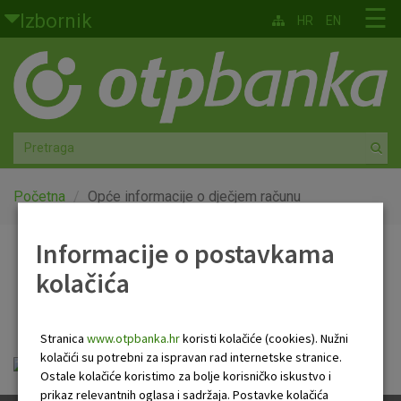
Skoči na glavni sadržaj
☰
Izbornik
HR
EN
Građani
Privatno bankarstvo
Agro
Mala poduzeća i obrtnici
Početna
Opće informacije o dječjem računu
Srednja i velika poduzeća
Informacije o postavkama
Opće informacije o
kolačića
Globalna tržišta
dječjem računu
Faktoring
Stranica
www.otpbanka.hr
koristi kolačiće (cookies). Nužni
kolačići su potrebni za ispravan rad internetske stranice.
djecji_racun.pdf
O nama
Ostale kolačiće koristimo za bolje korisničko iskustvo i
prikaz relevantnih oglasa i sadržaja. Postavke kolačića