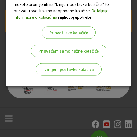
možete promijeniti na "Izmjeni postavke kolačića" te
prihvatiti sve ili samo neophodne kolačiće.
Detaljnije
informacije o kolačićima
i njihovoj upotrebi.
Prijava na newsletter OTP banke
Prihvati sve kolačiće
Prihvaćam samo nužne kolačiće
Izmijeni postavke kolačića
Odaberite najbolju opciju za vas!
Marketinški kolačići
Analitički kolačići
Nužni kolačići