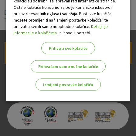
kolačići su potrebni za ispravan rad internetske stranice.
Ostale kolačiće koristimo za bolje korisničko iskustvo i
Obavijest o izmjenama Općih uvjeta,
prikaz relevantnih oglasa i sadržaja. Postavke kolačića
možete promijeniti na "Izmjeni postavke kolačića" te
Terminskog plana i Odluke o naknadama.pdf
prihvatiti sve ili samo neophodne kolačiće.
Detaljnije
informacije o kolačićima
i njihovoj upotrebi.
Prihvati sve kolačiće
Prijava na newsletter OTP banke
Prihvaćam samo nužne kolačiće
Izmijeni postavke kolačića
Odaberite najbolju opciju za vas!