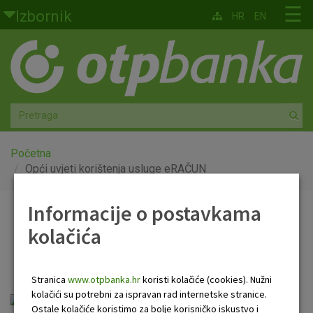
Skoči na glavni sadržaj
☰
Izbornik
HR
EN
Građani
Privatno bankarstvo
Agro
Mala poduzeća i obrtnici
Početna
Opći uvjeti korištenja usluge eRAČUN
Srednja i velika poduzeća
Informacije o postavkama
Opći uvjeti korištenja
Globalna tržišta
kolačića
usluge eRAČUN
Faktoring
Stranica
www.otpbanka.hr
koristi kolačiće (cookies). Nužni
O nama
kolačići su potrebni za ispravan rad internetske stranice.
Ostale kolačiće koristimo za bolje korisničko iskustvo i