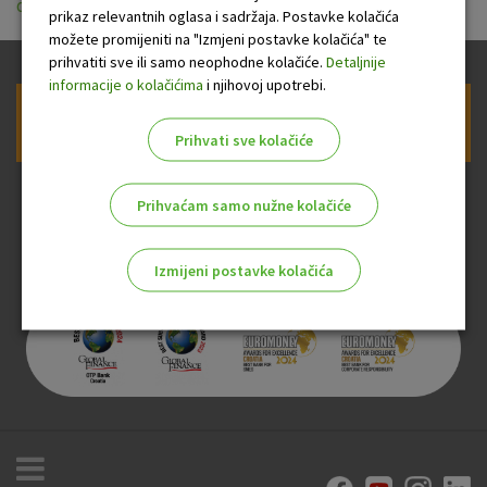
opci_uvjeti_poslovanja_za_koristenje_usluge_eracun.pdf
prikaz relevantnih oglasa i sadržaja. Postavke kolačića
možete promijeniti na "Izmjeni postavke kolačića" te
prihvatiti sve ili samo neophodne kolačiće.
Detaljnije
informacije o kolačićima
i njihovoj upotrebi.
Prijava na newsletter OTP banke
Prihvati sve kolačiće
Prihvaćam samo nužne kolačiće
Izmijeni postavke kolačića
Odaberite najbolju opciju za vas!