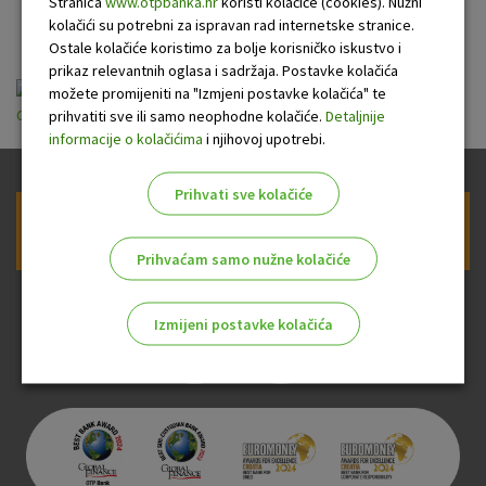
i eRAČUNA
Stranica
www.otpbanka.hr
koristi kolačiće (cookies). Nužni
kolačići su potrebni za ispravan rad internetske stranice.
Ostale kolačiće koristimo za bolje korisničko iskustvo i
prikaz relevantnih oglasa i sadržaja. Postavke kolačića
Sažetak izmjena Općih uvjeta korištenja usluga
možete promijeniti na "Izmjeni postavke kolačića" te
on-line bankarstva SMS-a i eRAČUNA.pdf
prihvatiti sve ili samo neophodne kolačiće.
Detaljnije
informacije o kolačićima
i njihovoj upotrebi.
Prihvati sve kolačiće
Prijava na newsletter OTP banke
Prihvaćam samo nužne kolačiće
Izmijeni postavke kolačića
Odaberite najbolju opciju za vas!