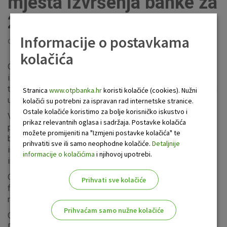
mjesta izvršenja banke za
2018.
Informacije o postavkama
Objavljeno: 30.4.2019
kolačića
OTP Banka objavljuje Informacije o pet najboljih mjesta
izvršenja financijskih instrumenata u smislu volumena
trgovanja na kojima je OTP banka izvršavala naloge klijenata
Stranica
www.otpbanka.hr
koristi kolačiće (cookies). Nužni
u 2018 godini.
kolačići su potrebni za ispravan rad internetske stranice.
Ostale kolačiće koristimo za bolje korisničko iskustvo i
Volumen izvršenja i broj izvršenih naloga izražen je kao
prikaz relevantnih oglasa i sadržaja. Postavke kolačića
postotak ukupnog volumena izvršenja odnosno ukupnog
možete promijeniti na "Izmjeni postavke kolačića" te
broja izvršenih naloga u tom razredu financijskog
prihvatiti sve ili samo neophodne kolačiće.
Detaljnije
instrumenta radi sprječavanja objave potencijalno osjetljivih
informacije o kolačićima
i njihovoj upotrebi.
informacija o volumenu poslovanja OTP banke.
Objavljuju se informacije zasebno za svaki razred
Prihvati sve kolačiće
financijskih instrumenata u cilju usporedbe i analize pet
najboljih mjesta izvršenja.
Prihvaćam samo nužne kolačiće
Ova informacija regulatornog je karaktera, te se temelji na
Delegiranoj uredbi EU 2017/576.