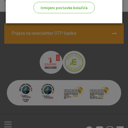
Izmijeni postavke kolačića
Odaberite najbolju opciju za vas!
Prijava na newsletter OTP banke
Marketinški kolačići
Analitički kolačići
Nužni kolačići
Prihvaćam upotrebu navedenih kolačića
Nužni (tehnički) kolačići - uvijek aktivni
Ovi kolačići nužni su za funkcioniranje internetske stranice i
ne mogu se isključiti u našim sustavima. Uobičajeno se