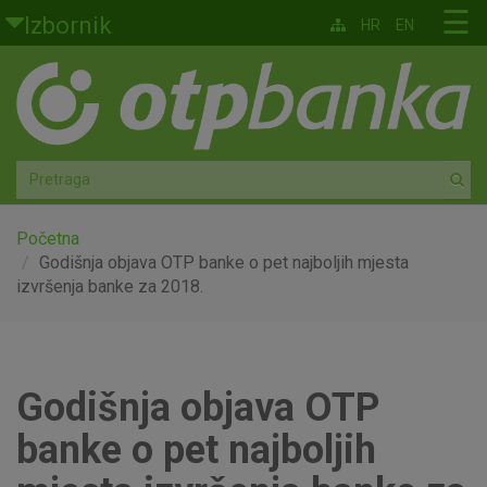
Skoči na glavni sadržaj
☰
Izbornik
HR
EN
Građani
Privatno bankarstvo
Agro
Mala poduzeća i obrtnici
Početna
Godišnja objava OTP banke o pet najboljih mjesta
izvršenja banke za 2018.
Srednja i velika poduzeća
Globalna tržišta
Godišnja objava OTP
Faktoring
banke o pet najboljih
O nama