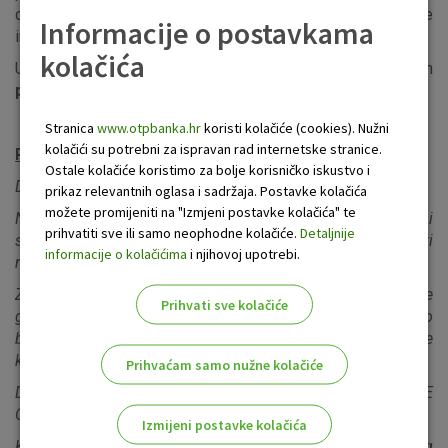
datum isteka i ostali podaci) te da koriste sigurne kanale
Informacije o postavkama
internetske prodaje i stranice provjerenih trgovaca.
kolačića
U nastavku se nalazi nekoliko primjera sadržaja ovakvih
prijevarnih
poruka:
Stranica
www.otpbanka.hr
koristi kolačiće (cookies). Nužni
kolačići su potrebni za ispravan rad internetske stranice.
Primjer 1:
Ostale kolačiće koristimo za bolje korisničko iskustvo i
Dragi kupče,
prikaz relevantnih oglasa i sadržaja. Postavke kolačića
možete promijeniti na "Izmjeni postavke kolačića" te
Nedavno smo pregledali vaš račun na kreditnoj kartici i
prihvatiti sve ili samo neophodne kolačiće.
Detaljnije
sumnjamo da je vašoj kreditnoj kartici mogla pristupiti
informacije o kolačićima
i njihovoj upotrebi.
neovlaštena treća strana.
Zaštita sigurnosti vašeg računa na kreditnoj kartici naša je
Prihvati sve kolačiće
glavna briga, stoga smo kao preventivnu mjeru privremeno
blokirali pristup osjetljivim značajkama računa kreditne
kartice.
Prihvaćam samo nužne kolačiće
Da biste vratili pristup svom računu, trebate nas KLIKNITE
OVDJE i potvrdite svoj identitet
Izmijeni postavke kolačića
Kliknite ovdje za nastavak i potvrđivanje podataka vašeg