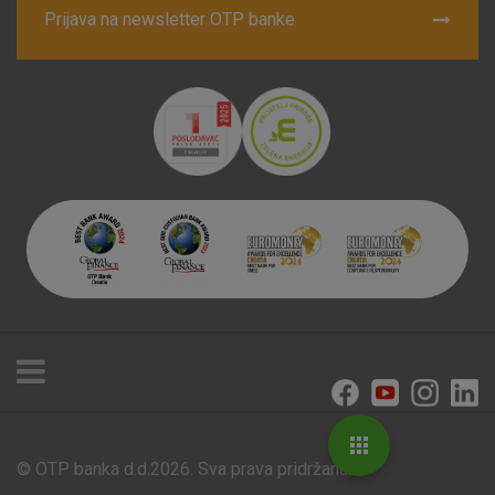
Prijava na newsletter OTP banke
© OTP banka d.d.2026. Sva prava pridržana.
Poslovnice i bankomati