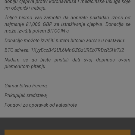
dobiju cjepiva protiv koronavirusa i medicinske usluge koje
možete postaviti da blokira te kolačiće ili pošalje upozorenje
im očajnički trebaju.
o njima, ali u tom slučaju neki dijelovi stranice neće raditi. Ti
kolačići ne pohranjuju nikakve informacije koje bi vas mogle
Željeli bismo vas zamoliti da donirate prikladan iznos od
identificirati.
najmanje £1,000 GBP za istraživanje cjepiva. Donacija se
može izvršiti putem BITCOIN-a
Detaljnije informacije o kolačićima
Donacije možete izvršiti putem bitcoin adrese u nastavku:
BTC adresa: 1KyyEczB42UL6MhGZGzUREb7RDzRSHtTJ2
Nadam se da biste pristali dati svoj doprinos ovom
plemenitom pitanju.
Gilmar Silvio Pereira,
Prikupljač sredstava,
Fondovi za oporavak od katastrofe