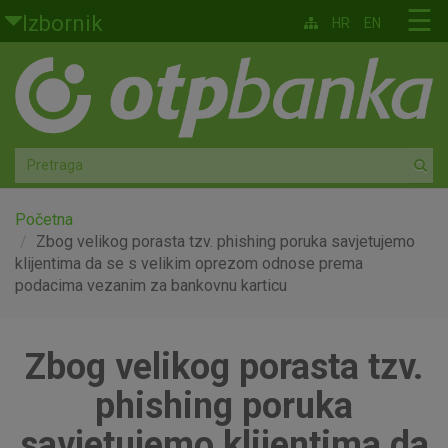
Skoči na glavni sadržaj
☰
Izbornik
HR
EN
Građani
Privatno bankarstvo
Agro
Mala poduzeća i obrtnici
Početna
Zbog velikog porasta tzv. phishing poruka savjetujemo
klijentima da se s velikim oprezom odnose prema
Srednja i velika poduzeća
podacima vezanim za bankovnu karticu
Globalna tržišta
Zbog velikog porasta tzv.
Faktoring
phishing poruka
O nama
savjetujemo klijentima da