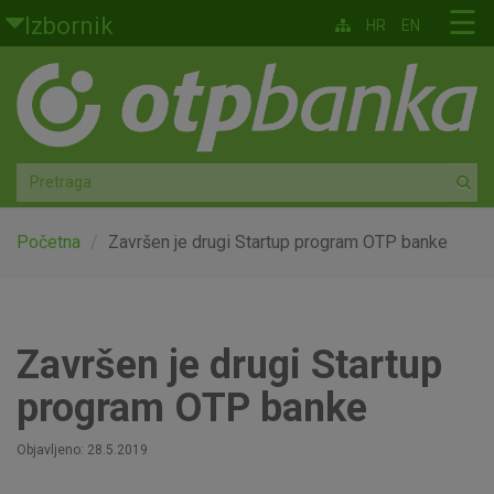
Skoči na glavni sadržaj
☰
Izbornik
HR
EN
Građani
Privatno bankarstvo
Agro
Mala poduzeća i obrtnici
Početna
Završen je drugi Startup program OTP banke
Srednja i velika poduzeća
Globalna tržišta
Završen je drugi Startup
program OTP banke
Faktoring
Objavljeno: 28.5.2019
O nama