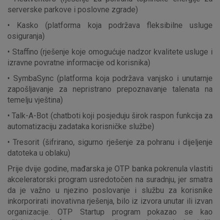
Nužni (tehnički) kolačići - uvijek aktivni
serverske parkove i poslovne zgrade)
Ovi kolačići nužni su za funkcioniranje internetske stranice i
• Kasko (platforma koja podržava fleksibilne usluge
ne mogu se isključiti u našim sustavima. Uobičajeno se
osiguranja)
postavljaju kao odgovor na vaše radnje koje uključuju zahtjev
• Staffino (rješenje koje omogućuje nadzor kvalitete usluge i
za uslugama, kao što su postavke kolačića. Svoj preglednik
izravne povratne informacije od korisnika)
možete postaviti da blokira te kolačiće ili pošalje upozorenje
o njima, ali u tom slučaju neki dijelovi stranice neće raditi. Ti
• SymbaSync (platforma koja podržava vanjsko i unutarnje
kolačići ne pohranjuju nikakve informacije koje bi vas mogle
zapošljavanje za nepristrano prepoznavanje talenata na
identificirati.
temelju vještina)
• Talk-A-Bot (chatboti koji posjeduju širok raspon funkcija za
Detaljnije informacije o kolačićima
automatizaciju zadataka korisničke službe)
• Tresorit (šifrirano, sigurno rješenje za pohranu i dijeljenje
datoteka u oblaku)
Prije dvije godine, mađarska je OTP banka pokrenula vlastiti
akceleratorski program usredotočen na suradnju, jer smatra
da je važno u njezino poslovanje i službu za korisnike
inkorporirati inovativna rješenja, bilo iz izvora unutar ili izvan
organizacije. OTP Startup program pokazao se kao