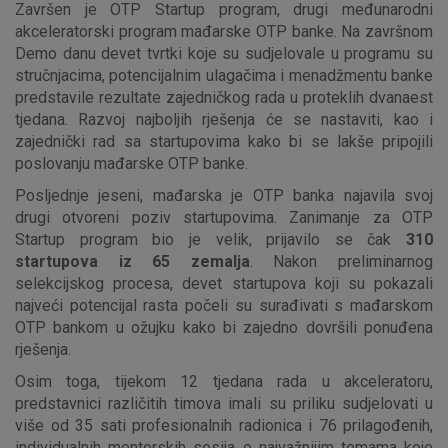
Završen je OTP Startup program, drugi međunarodni
akceleratorski program mađarske OTP banke. Na završnom
Demo danu devet tvrtki koje su sudjelovale u programu su
stručnjacima, potencijalnim ulagačima i menadžmentu banke
predstavile rezultate zajedničkog rada u proteklih dvanaest
tjedana. Razvoj najboljih rješenja će se nastaviti, kao i
zajednički rad sa startupovima kako bi se lakše pripojili
poslovanju mađarske OTP banke.
Posljednje jeseni, mađarska je OTP banka najavila svoj
drugi otvoreni poziv startupovima. Zanimanje za OTP
Startup program bio je velik, prijavilo se čak
310
startupova iz 65 zemalja
. Nakon preliminarnog
selekcijskog procesa, devet startupova koji su pokazali
najveći potencijal rasta počeli su surađivati s mađarskom
OTP bankom u ožujku kako bi zajedno dovršili ponuđena
rješenja.
Osim toga, tijekom 12 tjedana rada u akceleratoru,
predstavnici različitih timova imali su priliku sudjelovati u
više od 35 sati profesionalnih radionica i 76 prilagođenih,
individualnih mentorskih sesija o najvažnijim temama koje