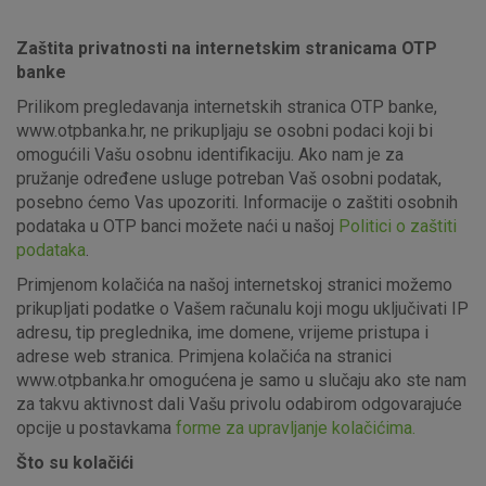
Zaštita privatnosti na internetskim stranicama OTP
banke
Prilikom pregledavanja internetskih stranica OTP banke,
www.otpbanka.hr, ne prikupljaju se osobni podaci koji bi
omogućili Vašu osobnu identifikaciju. Ako nam je za
pružanje određene usluge potreban Vaš osobni podatak,
posebno ćemo Vas upozoriti. Informacije o zaštiti osobnih
podataka u OTP banci možete naći u našoj
Politici o zaštiti
podataka
.
Primjenom kolačića na našoj internetskoj stranici možemo
prikupljati podatke o Vašem računalu koji mogu uključivati IP
adresu, tip preglednika, ime domene, vrijeme pristupa i
adrese web stranica. Primjena kolačića na stranici
www.otpbanka.hr omogućena je samo u slučaju ako ste nam
za takvu aktivnost dali Vašu privolu odabirom odgovarajuće
opcije u postavkama
forme za upravljanje kolačićima.
Što su kolačići