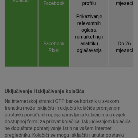
kolačići
postavljaju kao odgovor na vaše radnje koje uključuju zahtjev
Facebook
profilu
mjeseci
za uslugama, kao što su postavke kolačića. Svoj preglednik
možete postaviti da blokira te kolačiće ili pošalje upozorenje
Prikazivanje
o njima, ali u tom slučaju neki dijelovi stranice neće raditi. Ti
relevantnih
kolačići ne pohranjuju nikakve informacije koje bi vas mogle
oglasa,
identificirati.
remarketing i
Facebook
analitiku
Do 26
Detaljnije informacije o kolačićima
Pixel
oglašavanja
mjeseci
Uključivanje i isključivanje kolačića
Na internetskoj stranici OTP banke korisnik u svakom
trenutku može isključiti ili uključiti kolačiće promjenom
postavki ponuđenih opcija upravljanja kolačićima u uvijek
dostupnoj formi za prihvat kolačića. Isključivanjem kolačića
ne dopuštate pohranjivanje istih na vašem Internet
pregledniku. Kolačići se mogu isključiti i unutar postavki