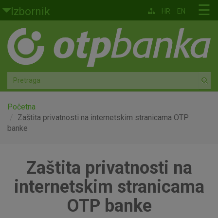
Skoči na glavni sadržaj
☰
Izbornik
HR
EN
Građani
Privatno bankarstvo
Agro
Mala poduzeća i obrtnici
Početna
Zaštita privatnosti na internetskim stranicama OTP
banke
Srednja i velika poduzeća
Globalna tržišta
Zaštita privatnosti na
Faktoring
internetskim stranicama
OTP banke
O nama