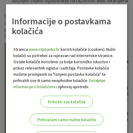
doživjeti ciljano oglašavanje na različitim web lokacijama
ako ne dozvolite ove kolačiće.
Statistički i oglašivački kolačići su takozvani kolačići treće
Informacije o postavkama
strane te se u tu svrhu koristimo uslugama posebnih online
kolačića
servisa kao što su Google Analytics, Google AdWords ili
Facebook Pixel.
Stranica
www.otpbanka.hr
koristi kolačiće (cookies). Nužni
Kategorija
Namjena
kolačići su potrebni za ispravan rad internetske stranice.
kolačića
Izvor
kolačića
Trajanje
Ostale kolačiće koristimo za bolje korisničko iskustvo i
prikaz relevantnih oglasa i sadržaja. Postavke kolačića
možete promijeniti na "Izmjeni postavke kolačića" te
Omogućavanje
prihvatiti sve ili samo neophodne kolačiće.
Detaljnije
normalnog
Do
informacije o kolačićima
i njihovoj upotrebi.
Nužni
funkcioniranja
zatvaranja
kolačići
otpbanka.hr
web stranice
preglednika
Prihvati sve kolačiće
Do
Sadržava
slijedeće
Prihvaćam samo nužne kolačiće
postavke koje
izmjene
korisnik
unutar
odabire unutar
postavki