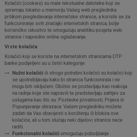
Kolačići (cookies) su male tekstualne datoteke koji se
spremaju lokalno u memoriju Vašeg web preglednika
prilikom pregledavanja internetske stranice, a koriste se za
funkcioniranje svih značajki internetskih stranica, bolje
korisničko iskustvo te omogućuju analitiku posjeta web
stranice i napredno online oglašavanje.
Vrste kolačića
Kolačići koji se koriste na internetskim stranicama OTP
banke podijeljeni su u četiri kategorije:
Nužni kolačići
ili strogo potrebni kolačići su kolačići koji
se upotrebljavaju kako bi stranica funkcionirala i ne
mogu biti isključeni. Obično se postavljaju kao reakcija
na radnje koje ste napravili te predstavljaju zahtjev za
uslugama kao što su: Postavke privatnosti, Prijava ili
Popunjavanje obrazaca. Vašem pregledniku možete
zadati da Vas obavijesti o korištenju ili blokira ove
kolačiće, ali u tom slučaju neki dijelovi stranice neće
raditi.
Funkcionalni kolačići
omogućuju poboljšanje