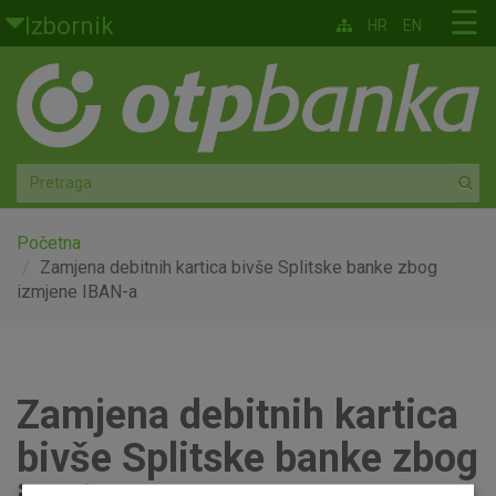
Skoči na glavni sadržaj
☰
Izbornik
HR
EN
Građani
Privatno bankarstvo
Agro
Mala poduzeća i obrtnici
Početna
Zamjena debitnih kartica bivše Splitske banke zbog
izmjene IBAN-a
Srednja i velika poduzeća
Globalna tržišta
Zamjena debitnih kartica
Faktoring
bivše Splitske banke zbog
O nama