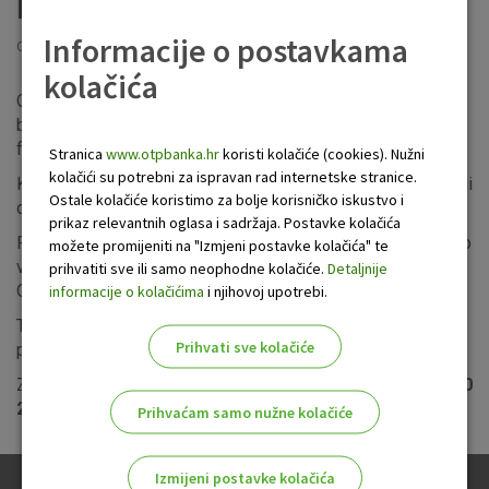
izmjene IBAN-a
Informacije o postavkama
Objavljeno: 10.9.2019
kolačića
Obavještavamo vas da je u tijeku zamjena debitnih kartica
bivše Splitske banke zbog starih IBAN-a koji neće biti u
funkciji od 1. prosinca 2019.
Stranica
www.otpbanka.hr
koristi kolačiće (cookies). Nužni
kolačići su potrebni za ispravan rad internetske stranice.
Kartice će biti distribuirane na kućne adrese klijenata a manji
Ostale kolačiće koristimo za bolje korisničko iskustvo i
dio u poslovnice Banke.
prikaz relevantnih oglasa i sadržaja. Postavke kolačića
Po zaprimanju kartice OTP banke s novim IBAN-om, molimo
možete promijeniti na "Izmjeni postavke kolačića" te
vas da istu
aktivirate čim prije
na bilo kojem bankomatu
prihvatiti sve ili samo neophodne kolačiće.
Detaljnije
OTP banke d.d.
informacije o kolačićima
i njihovoj upotrebi.
Također, napominjemo da (ako već niste) informirate svog
Prihvati sve kolačiće
poslodavca i ostale uplatitelje o novom IBAN-u.
Za dodatne informacije nazovite besplatni info telefon
0800
21 00 21
.
Prihvaćam samo nužne kolačiće
Izmijeni postavke kolačića