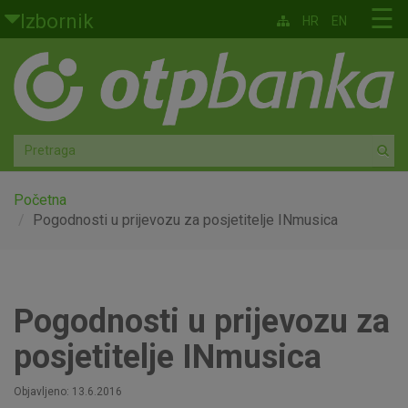
Skoči na glavni sadržaj
☰
Izbornik
HR
EN
Građani
Privatno bankarstvo
Agro
Mala poduzeća i obrtnici
Početna
Pogodnosti u prijevozu za posjetitelje INmusica
Srednja i velika poduzeća
Globalna tržišta
Pogodnosti u prijevozu za
Faktoring
posjetitelje INmusica
O nama
Objavljeno: 13.6.2016