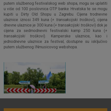
putem službenog festivalskog web shopa, mogu se uplatiti
u više od 100 poslovnica OTP banke Hrvatska te se mogu
Prihvaćam upotrebu navedenih kolačića
kupiti u Dirty Old Shopu u Zagrebu. Cijena trodnevne
ulaznice iznosi 349 kuna (
+ transakcijski troškovi
), cijena
dnevne ulaznice je 300 kuna (
+ transakcijski troškovi
) dok je
Nužni (tehnički) kolačići - uvijek aktivni
cijena za sedmodnevni festivalski kamp 250 kuna (
+
transakcijski troškovi
). Kamperske ulaznice, kao i
Ovi kolačići nužni su za funkcioniranje internetske stranice i
jednodnevne ulaznice za festival, dostupne su isključivo
ne mogu se isključiti u našim sustavima. Uobičajeno se
putem službenog INmusicovog webshopa.
postavljaju kao odgovor na vaše radnje koje uključuju zahtjev
za uslugama, kao što su postavke kolačića. Svoj preglednik
možete postaviti da blokira te kolačiće ili pošalje upozorenje
o njima, ali u tom slučaju neki dijelovi stranice neće raditi. Ti
kolačići ne pohranjuju nikakve informacije koje bi vas mogle
identificirati.
Detaljnije informacije o kolačićima