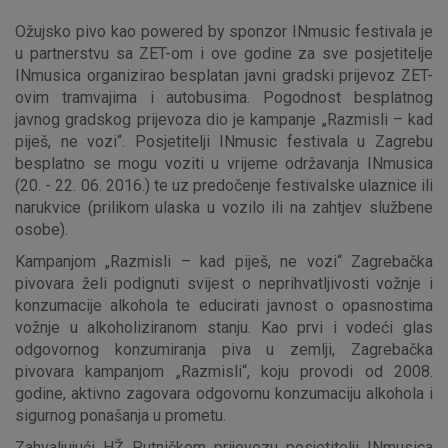
Ožujsko pivo kao powered by sponzor INmusic festivala je
u partnerstvu sa ZET-om i ove godine za sve posjetitelje
INmusica organizirao besplatan javni gradski prijevoz ZET-
ovim tramvajima i autobusima. Pogodnost besplatnog
javnog gradskog prijevoza dio je kampanje „Razmisli – kad
piješ, ne vozi“. Posjetitelji INmusic festivala u Zagrebu
besplatno se mogu voziti u vrijeme održavanja INmusica
(20. - 22. 06. 2016.) te uz predočenje festivalske ulaznice ili
narukvice (prilikom ulaska u vozilo ili na zahtjev službene
osobe).
Kampanjom „Razmisli – kad piješ, ne vozi“ Zagrebačka
pivovara želi podignuti svijest o neprihvatljivosti vožnje i
konzumacije alkohola te educirati javnost o opasnostima
vožnje u alkoholiziranom stanju. Kao prvi i vodeći glas
odgovornog konzumiranja piva u zemlji, Zagrebačka
pivovara kampanjom „Razmisli“, koju provodi od 2008.
godine, aktivno zagovara odgovornu konzumaciju alkohola i
sigurnog ponašanja u prometu.
Zahvaljujući HŽ Putničkom prijevozu posjetitelji INmusica