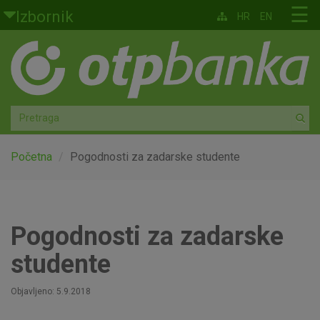
Skoči na glavni sadržaj
☰
Izbornik
HR
EN
Građani
Privatno bankarstvo
Agro
Mala poduzeća i obrtnici
Početna
Pogodnosti za zadarske studente
Srednja i velika poduzeća
Globalna tržišta
Pogodnosti za zadarske
studente
Faktoring
Objavljeno: 5.9.2018
O nama