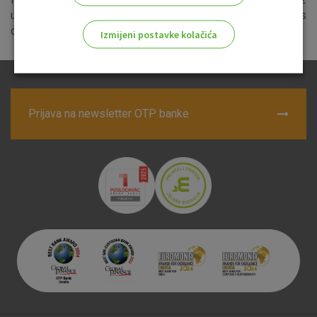
upisnine i članarine. Za ugovaranje paketa OTP Indeks
dovoljno je predočiti indeks.
Izmijeni postavke kolačića
Odaberite najbolju opciju za vas!
Prijava na newsletter OTP banke
Marketinški kolačići
Analitički kolačići
Nužni kolačići
Prihvaćam upotrebu navedenih kolačića
Nužni (tehnički) kolačići - uvijek aktivni
Ovi kolačići nužni su za funkcioniranje internetske stranice i