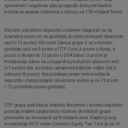
spomenuti i negativan utjecaj nagodbi kod potrošačkih
kredita na ukupne volumene u iznosu od 178 milijardi forinti.
Marketinški kolačići
Analitički kolačići
Nužni kolačići
Devizno usklađeni depozitni volumeni stagnirali su na
kvartalnoj razini, no na godišnjoj su razini pokazali dinamičan
rast (+12 posto). Od većih članica grupe ti su volumeni
godišnje rasli za 9 posto u OTP Core, 6 posto u Rusiji, 4
Prihvaćam upotrebu navedenih kolačića
posto u Ukrajini te 13 posto u DSK banci. U prvom je
tromjesečju samo su u bugarskoj podružnici depoziti rasli
(+1 posto) dok su ruska i ukrajinska bilježile odljev (od 2,
Nužni (tehnički) kolačići - uvijek aktivni
odnosno 8 posto). Konsolidirani omjer neto kredita te
depozita i maloprodajnih obveznica snižen je na 73 posto
Ovi kolačići nužni su za funkcioniranje internetske stranice i
(-15 postotnih poena godišnje).
ne mogu se isključiti u našim sustavima. Uobičajeno se
postavljaju kao odgovor na vaše radnje koje uključuju zahtjev
za uslugama, kao što su postavke kolačića. Svoj preglednik
OTP grupa zadržala je stabilnu likvidnost i solidnu kapitalnu
možete postaviti da blokira te kolačiće ili pošalje upozorenje
poziciju; krajem ožujka bruto rezerve likvidnosti grupe
o njima, ali u tom slučaju neki dijelovi stranice neće raditi. Ti
premašile su ekvivalent od 8 milijardi eura. Krajem prvog
kolačići ne pohranjuju nikakve informacije koje bi vas mogle
tromjesečja 2015 omjer Common Equity Tier 1 bio je na 13
identificirati.