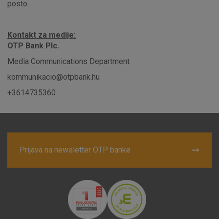
posto.
Detaljnije informacije o kolačićima
Kontakt za medije:
OTP Bank Plc.
Media Communications Department
kommunikacio@otpbank.hu
+3614735360
Prijava na newsletter OTP banke