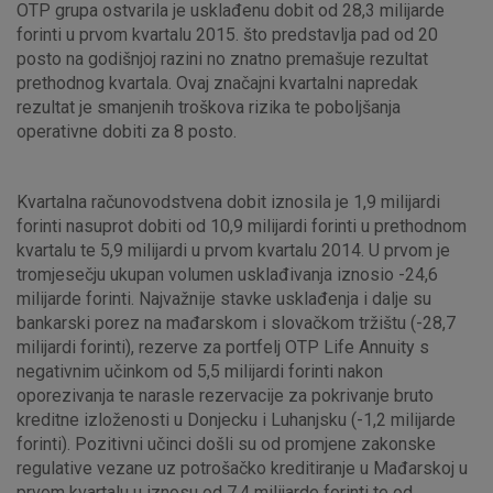
OTP grupa ostvarila je usklađenu dobit od 28,3 milijarde
forinti u prvom kvartalu 2015. što predstavlja pad od 20
posto na godišnjoj razini no znatno premašuje rezultat
prethodnog kvartala. Ovaj značajni kvartalni napredak
rezultat je smanjenih troškova rizika te poboljšanja
operativne dobiti za 8 posto.
Kvartalna računovodstvena dobit iznosila je 1,9 milijardi
forinti nasuprot dobiti od 10,9 milijardi forinti u prethodnom
kvartalu te 5,9 milijardi u prvom kvartalu 2014. U prvom je
tromjesečju ukupan volumen usklađivanja iznosio -24,6
milijarde forinti. Najvažnije stavke usklađenja i dalje su
bankarski porez na mađarskom i slovačkom tržištu (-28,7
milijardi forinti), rezerve za portfelj OTP Life Annuity s
negativnim učinkom od 5,5 milijardi forinti nakon
oporezivanja te narasle rezervacije za pokrivanje bruto
kreditne izloženosti u Donjecku i Luhanjsku (-1,2 milijarde
forinti). Pozitivni učinci došli su od promjene zakonske
regulative vezane uz potrošačko kreditiranje u Mađarskoj u
prvom kvartalu u iznosu od 7,4 milijarde forinti te od