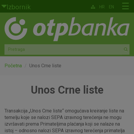
Skoči na glavni sadržaj
☰
Izbornik
HR
EN
Građani
Privatno bankarstvo
Agro
Mala poduzeća i obrtnici
Početna
Unos Crne liste
Srednja i velika poduzeća
Unos Crne liste
Globalna tržišta
Faktoring
Transakcija „Unos Crne liste“ omogućava kreiranje liste na
temelju koje se nalozi SEPA izravnog terećenja ne mogu
izvršavati prema Primateljima plaćanja koji se nalaze na
O nama
istoj – odnosno nalozi SEPA izravnog terećenja primatelja