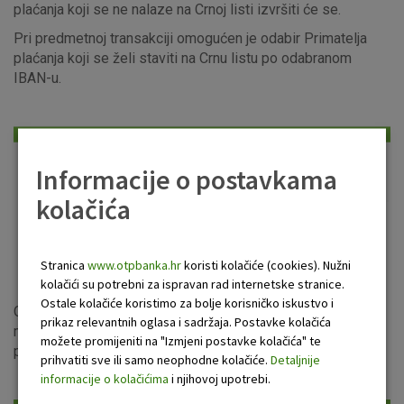
plaćanja koji se ne nalaze na Crnoj listi izvršiti će se.
Pri predmetnoj transakciji omogućen je odabir Primatelja
plaćanja koji se želi staviti na Crnu listu po odabranom
IBAN-u.
Informacije o postavkama
kolačića
Slika 1. Izgled zaslona Unos Crne liste
Stranica
www.otpbanka.hr
koristi kolačiće (cookies). Nužni
kolačići su potrebni za ispravan rad internetske stranice.
Ostale kolačiće koristimo za bolje korisničko iskustvo i
Odabirom opcije „Nastavi“ otvara se novi ekran u kojem je
prikaz relevantnih oglasa i sadržaja. Postavke kolačića
moguće odabrati valutu naplate naknade, nakon čega uz
možete promijeniti na "Izmjeni postavke kolačića" te
potvrdu navedene valute slijedi autorizacija transakcije.
prihvatiti sve ili samo neophodne kolačiće.
Detaljnije
informacije o kolačićima
i njihovoj upotrebi.