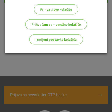
Prihvati sve kolačiće
Prihvaćam samo nužne kolačiće
Izmijeni postavke kolačića
Slika 2. Primjer zaslona Unosa Bijele liste
Odaberite najbolju opciju za vas!
Marketinški kolačići
Analitički kolačići
Nužni kolačići
Prijava na newsletter OTP banke
Prihvaćam upotrebu navedenih kolačića