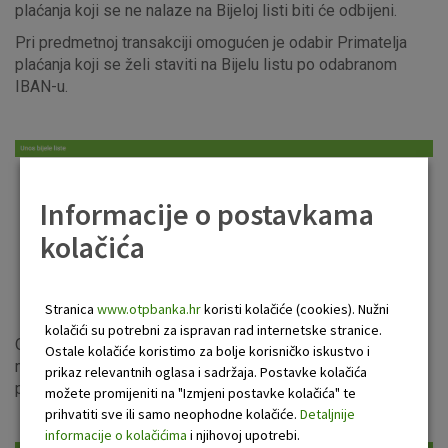
plaćanja koji se ne nalaze na Bijeloj listi biti će odbijeni.
Pri predmetnoj transakciji omogućen je odabir Primatelja
plaćanja koji se želi staviti na Bijelu listu po odabranom
IBAN-u.
Informacije o postavkama
kolačića
Slika 1. Izgled zaslona Unos Bijele liste
Stranica
www.otpbanka.hr
koristi kolačiće (cookies). Nužni
kolačići su potrebni za ispravan rad internetske stranice.
Odabirom opcije „Provjera“ otvara se novi ekran u kojem je
Ostale kolačiće koristimo za bolje korisničko iskustvo i
moguće odabrati valutu naplate naknade, nakon čega uz
prikaz relevantnih oglasa i sadržaja. Postavke kolačića
potvrdu navedene valute slijedi autorizacija transakcije.
možete promijeniti na "Izmjeni postavke kolačića" te
prihvatiti sve ili samo neophodne kolačiće.
Detaljnije
informacije o kolačićima
i njihovoj upotrebi.