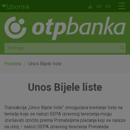
Skoči na glavni sadržaj
☰
Izbornik
HR
EN
Građani
Privatno bankarstvo
Agro
Mala poduzeća i obrtnici
Početna
Unos Bijele liste
Srednja i velika poduzeća
Unos Bijele liste
Globalna tržišta
Faktoring
Transakcija „Unos Bijele liste“ omogućava kreiranje liste na
temelju koje se nalozi SEPA izravnog terećenja mogu
izvršavati izričito prema Primateljima plaćanja koji se nalaze
O nama
na istoj – nalozi SEPA izravnog terećenja Primatelja