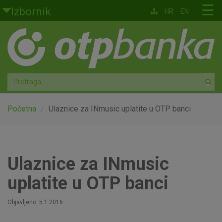
Skoči na glavni sadržaj
☰
Izbornik
HR
EN
Građani
Privatno bankarstvo
Agro
Mala poduzeća i obrtnici
Početna
Ulaznice za INmusic uplatite u OTP banci
Srednja i velika poduzeća
Globalna tržišta
Ulaznice za INmusic
uplatite u OTP banci
Faktoring
Objavljeno: 5.1.2016
O nama