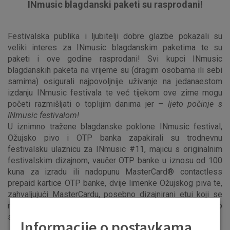
INmusic blagdanski paketi su rasprodani!
Festivalska publika i ljubitelji dobre glazbe pokazali su
veliki interes za INmusic blagdanskim paketima te su
paketi i ove godine rasprodani! Svi kupci INmusic
blagdanskih paketa na vrijeme su (dragim osobama ili sebi
samima) osigurali najpovoljnije uživanje na jedanaestom
izdanju INmusic festivala te već tijekom ove zime mogu
početi razmišljati o toplijim danima jer –
ljeto počinje s
INmusic festivalom!
U iznimno tražene blagdanske poklone INmusic festival,
Ožujsko pivo i OTP banka zapakirali su trodnevnu
festivalsku ulaznicu za INmusic #11, majicu s originalnim
festivalskim dizajnom, vaučer OTP banke u iznosu od 100
kuna za izradu ili nadopunu MasterCard® contactless
prepaid kartice OTP banke, dvije limenke Ožujskog piva te,
zahvaljujući MasterCardu, posebno dizajnirani etui koji se
može zalijepiti na poleđinu mobitela. I ovih blagdana tražio
se paket više!
Informacije o postavkama