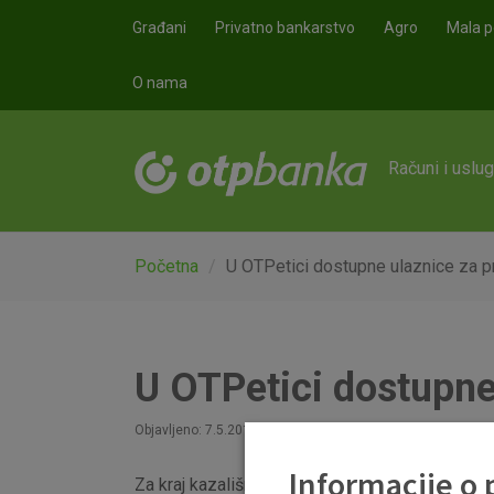
Skoči na glavni sadržaj
Građani
Privatno bankarstvo
Agro
Mala p
O nama
Računi i uslu
Početna
U OTPetici dostupne ulaznice za p
U OTPetici dostupne
Objavljeno: 7.5.2019
Informacije o
Za kraj kazališne sezone, program vjernosti O