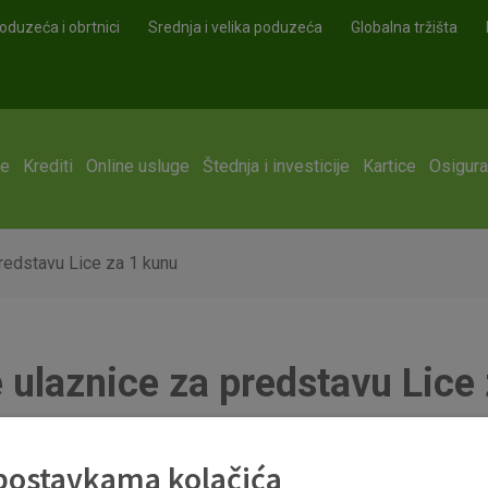
oduzeća i obrtnici
Srednja i velika poduzeća
Globalna tržišta
ge
Krediti
Online usluge
Štednja i investicije
Kartice
Osigura
redstavu Lice za 1 kunu
 ulaznice za predstavu Lice
 postavkama kolačića
TPetica je u suradnji s HNK Zadar omogućio svojim korisnicima 