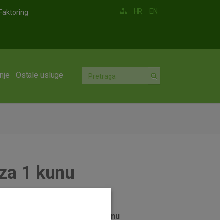
HR
EN
Faktoring
nje
Ostale usluge
 za 1 kunu
preuzimanje ulaznice za
romantičnu