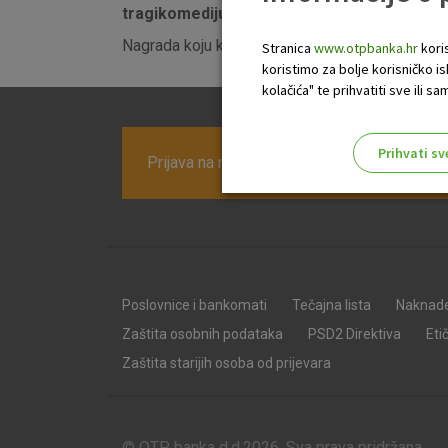
tragikomediju
"Lice"
Aleksandra Galina za 1
Nagrada koju korisnici mogu preuzeti za samo
Stranica
www.otpbanka.hr
koris
koristimo za bolje korisničko i
kolačića" te prihvatiti sve ili
Prihvati sv
Prijava na newsletter OTP banke
Odaberite najbolju opciju za va
Poslovnice i bankomati
Tečajna lista
Naknad
Zaštita osobnih podataka
PSD2 Direktiva
Eti
Zaštita starijih osoba od prijevara
© OTP banka d.d.2026. Sva prava pridržana.