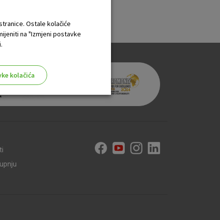
e trajanja.
 stranice. Ostale kolačiće
mijeniti na "Izmjeni postavke
.
vke kolačića
aktivni
ti
ske stranice i ne mogu se
kupnju
tavljaju kao odgovor na vaše
što su postavke kolačića. Svoj
iće ili pošalje upozorenje o
 raditi. Ti kolačići ne
 identificirati.