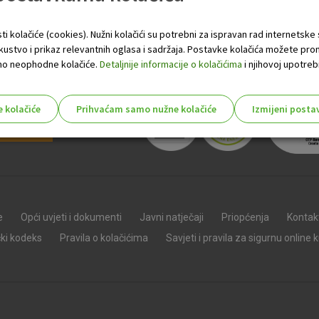
 kunu
. Predstava će se održati 20. svibnja 2019. u 20 sati.
200 bodova
će od danas biti dostupna u OTPetici i ograničenog j
ti kolačiće (cookies). Nužni kolačići su potrebni za ispravan rad internetske
skustvo i prikaz relevantnih oglasa i sadržaja. Postavke kolačića možete pro
 samo neophodne kolačiće.
Detaljnije informacije o kolačićima
i njihovoj upotrebi
e kolačiće
Prihvaćam samo nužne kolačiće
Izmijeni posta
s!
Nužni (tehnički) kolačići - uvijek 
Nužni
e
Opći uvjeti i dokumenti
Javni natječaji
Priopćenja
Kontak
kolačići
Ovi kolačići nužni su za funkcioniranje internet
čki kodeks
Pravila o kolačićima
Savjeti i pravila za sigurnu online 
isključiti u našim sustavima. Uobičajeno se pos
radnje koje uključuju zahtjev za uslugama, kao 
preglednik možete postaviti da blokira te kolač
njima, ali u tom slučaju neki dijelovi stranice neće
pohranjuju nikakve informacije koje bi vas mogle