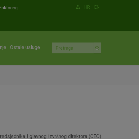
HR
EN
Faktoring
nje
Ostale usluge
predsjednika i glavnog izvršnog direktora (CEO)