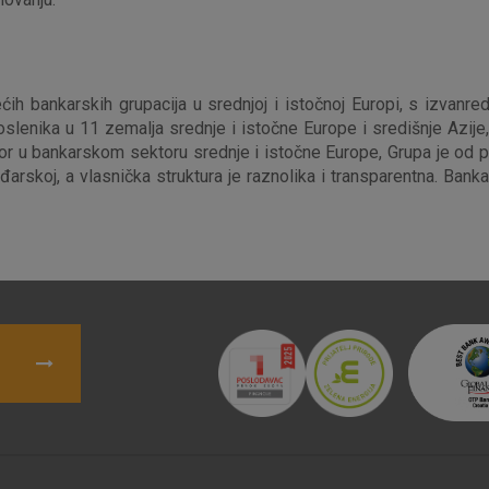
pohranjuju nikakve informacije koje bi vas mogle
Analitički
Detaljnije informacije o kolačićima
kolačići
ćih bankarskih grupacija u srednjoj i istočnoj Europi, s izvanre
lenika u 11 zemalja srednje i istočne Europe i središnje Azije,
dator u bankarskom sektoru srednje i istočne Europe, Grupa je od 
arskoj, a vlasnička struktura je raznolika i transparentna. Bank
Marketinški
kolačići
denih kolačića