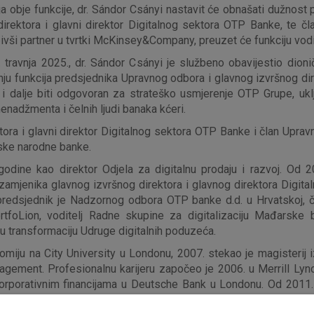
a obje funkcije, dr. Sándor Csányi nastavit će obnašati dužno
irektora i glavni direktor Digitalnog sektora OTP Banke, te čl
bivši partner u tvrtki McKinsey&Company, preuzet će funkciju vod
travnja 2025., dr. Sándor Csányi je službeno obavijestio dionič
 funkcija predsjednika Upravnog odbora i glavnog izvršnog direk
 dalje biti odgovoran za strateško usmjerenje OTP Grupe, uključu
enadžmenta i čelnih ljudi banaka kćeri.
tora i glavni direktor Digitalnog sektora OTP Banke i član Upra
rske narodne banke.
dine kao direktor Odjela za digitalnu prodaju i razvoj. Od 2
zamjenika glavnog izvršnog direktora i glavnog direktora Digital
edsjednik je Nadzornog odbora OTP banke d.d. u Hrvatskoj, č
rtfoLion, voditelj Radne skupine za digitalizaciju Mađarske
u transformaciju Udruge digitalnih poduzeća.
miju na City University u Londonu, 2007. stekao je magisterij i
ement. Profesionalnu karijeru započeo je 2006. u Merrill Lyn
 u korporativnim financijama u Deutsche Bank u Londonu. Od 2011
om sektoru.