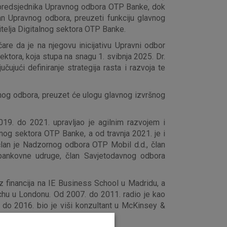
st predsjednika Upravnog odbora OTP Banke, dok
an Upravnog odbora, preuzeti funkciju glavnog
itelja Digitalnog sektora OTP Banke.
are da je na njegovu inicijativu Upravni odbor
tora, koja stupa na snagu 1. svibnja 2025. Dr.
jući definiranje strategija rasta i razvoja te
vnog odbora, preuzet će ulogu glavnog izvršnog
019. do 2021. upravljao je agilnim razvojem i
nog sektora OTP Banke, a od travnja 2021. je i
lan je Nadzornog odbora OTP Mobil d.d., član
 bankovne udruge, član Savjetodavnog odbora
z financija na IE Business School u Madridu, a
chu u Londonu. Od 2007. do 2011. radio je kao
. do 2016. bio je viši konzultant u McKinsey &