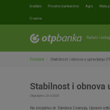
Skoči na glavni sadržaj
Građani
Privatno bankarstvo
Agro
Mala p
O nama
Računi i uslu
Početna
Stabilnost i obnova u upravljanju
Stabilnost i obnova
Objavljeno: 25.4.2025
Na inicijativu dr. Sándora Csányija, Upravni o