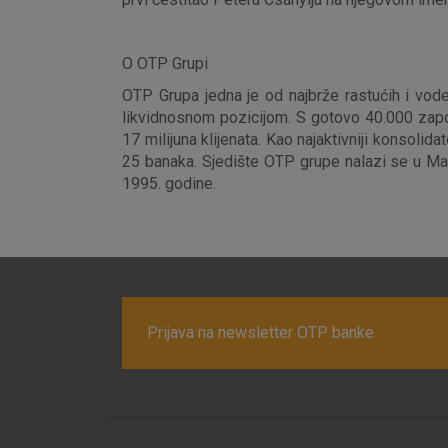
O OTP Grupi
OTP Grupa jedna je od najbrže rastućih i vode
likvidnosnom pozicijom. S gotovo 40.000 zapos
17 milijuna klijenata. Kao najaktivniji konsoli
25 banaka. Sjedište OTP grupe nalazi se u Mađ
1995. godine.
Prihvaćam upotrebu nave
Prijava na newsletter OTP banke