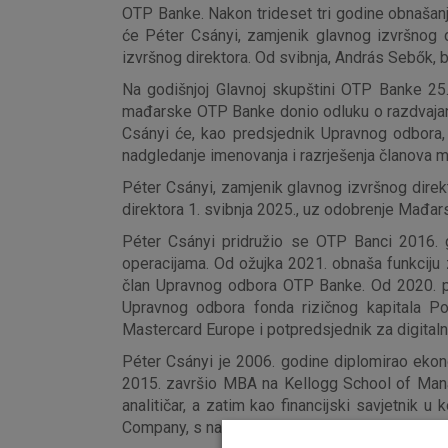
OTP Banke. Nakon trideset tri godine obnašanj
će Péter Csányi, zamjenik glavnog izvršnog d
izvršnog direktora. Od svibnja, András Sebők, 
Na godišnjoj Glavnoj skupštini OTP Banke 25. 
mađarske OTP Banke donio odluku o razdvajanju
Csányi će, kao predsjednik Upravnog odbora, i
nadgledanje imenovanja i razrješenja članova m
Péter Csányi, zamjenik glavnog izvršnog direk
direktora 1. svibnja 2025., uz odobrenje Mađa
Péter Csányi pridružio se OTP Banci 2016. go
operacijama. Od ožujka 2021. obnaša funkciju 
član Upravnog odbora OTP Banke. Od 2020. pr
Upravnog odbora fonda rizičnog kapitala Po
Mastercard Europe i potpredsjednik za digitaln
Péter Csányi je 2006. godine diplomirao ekono
2015. završio MBA na Kellogg School of Manag
analitičar, a zatim kao financijski savjetnik
Company, s naglaskom na projekte u bankarsk