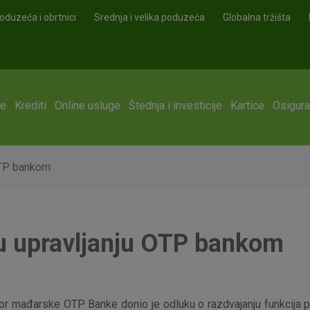
oduzeća i obrtnici
Srednja i velika poduzeća
Globalna tržišta
ge
Krediti
Online usluge
Štednja i investicije
Kartice
Osigura
 OTP bankom
 u upravljanju OTP bankom
dbor mađarske OTP Banke donio je odluku o razdvajanju funkcija 