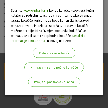
se nalazi opcija za slanje bodova bilo kojem korisniku
OTPetice. Korisnik može bodove poslati unosom e-mail
Stranica
www.otpbanka.hr
koristi kolačiće (cookies). Nužni
adrese ili broja mobitela primatelja.
kolačići su potrebni za ispravan rad internetske stranice.
Ostale kolačiće koristimo za bolje korisničko iskustvo i
Ako primatelj nije potvrdio svoju e-mail adresu ili broj
prikaz relevantnih oglasa i sadržaja. Postavke kolačića
mobitela, bodovi neće biti poslani. Podaci o verifikaciji e-
možete promijeniti na "Izmjeni postavke kolačića" te
mail adrese i broja mobitela su vidljivi u dijelu Profil u
prihvatiti sve ili samo neophodne kolačiće.
Detaljnije
OTPetici, odnosno ako je vidljiva zelena kvačica, podaci su
informacije o kolačićima
i njihovoj upotrebi.
uspješno verificirani.
Prihvati sve kolačiće
Prihvaćam samo nužne kolačiće
Prijava na newsletter OTP banke
Izmijeni postavke kolačića
Odaberite najbolju opciju za vas!