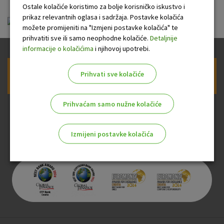
Ostale kolačiće koristimo za bolje korisničko iskustvo i
prikaz relevantnih oglasa i sadržaja. Postavke kolačića
sisacka_hrv.pdf
možete promijeniti na "Izmjeni postavke kolačića" te
prihvatiti sve ili samo neophodne kolačiće.
Detaljnije
informacije o kolačićima
i njihovoj upotrebi.
Prihvati sve kolačiće
Prijava na newsletter OTP banke
Prihvaćam samo nužne kolačiće
Izmijeni postavke kolačića
Odaberite najbolju opciju za vas!