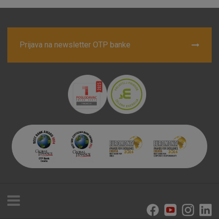
Prihvaćam upotrebu navedenih kolačića
Prijava na newsletter OTP banke
Nužni (tehnički) kolačići - uvijek aktivni
Ovi kolačići nužni su za funkcioniranje internetske stranice i
ne mogu se isključiti u našim sustavima. Uobičajeno se
postavljaju kao odgovor na vaše radnje koje uključuju zahtjev
za uslugama, kao što su postavke kolačića. Svoj preglednik
možete postaviti da blokira te kolačiće ili pošalje upozorenje
o njima, ali u tom slučaju neki dijelovi stranice neće raditi. Ti
kolačići ne pohranjuju nikakve informacije koje bi vas mogle
identificirati.
Detaljnije informacije o kolačićima