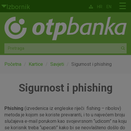
Skoči na glavni sadržaj
☰
Izbornik
HR
EN
Građani
Privatno bankarstvo
Agro
Mala poduzeća i obrtnici
Početna
Kartice
Savjeti
Sigurnost i phishing
Srednja i velika poduzeća
Sigurnost i phishing
Globalna tržišta
Faktoring
Phishing
(izvedenica iz engleske riječi fishing – ribolov)
metoda je kojom se koriste prevaranti, i to u najvećem broju
slučajeva e-mail porukom kao svojevrsnom “udicom” na koju
O nama
se korisnik treba “upecati” kako bi se neovlašteno došlo do