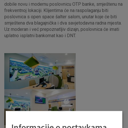
dobile novu i modernu poslovnicu OTP banke, smještenu na
frekventnoj lokaciji. Klijentima će na raspolaganju biti
poslovnica s open space šalter salom, unutar koje će biti
smještena dva blagajnička i dva savjetodavna radna mjesta.
Uz moderan i već prepoznatljiv dizajn, poslovnica će imati
uplatno isplatni bankomat kao i DNT.
Informacije o postavkama