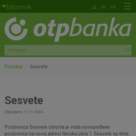
Skoči na glavni sadržaj
☰
Izbornik
HR
EN
Građani
Privatno bankarstvo
Agro
Mala poduzeća i obrtnici
Početna
Sesvete
Srednja i velika poduzeća
Globalna tržišta
Sesvete
Faktoring
Objavljeno: 11.11.2024
Poslovnica Sesvete otvorila je vrata novouređene
O nama
poslovnice na novoj adresi Ninska ulica 1. Sesvete su time