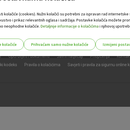
ti kolačiće (cookies). Nužni kolačići su potrebni za ispravan rad internetske
skustvo i prikaz relevantnih oglasa i sadržaja. Postavke kolačića možete pro
 samo neophodne kolačiće.
Detaljnije informacije o kolačićima
i njihovoj upotrebi
e kolačiće
Prihvaćam samo nužne kolačiće
Izmijeni posta
s!
e
Opći uvjeti i dokumenti
Javni natječaji
Priopćenja
Kontak
čki kodeks
Pravila o kolačićima
Savjeti i pravila za sigurnu online 
Nužni (tehnički) kolačići - uvijek 
Nužni
kolačići
Ovi kolačići nužni su za funkcioniranje internet
isključiti u našim sustavima. Uobičajeno se pos
radnje koje uključuju zahtjev za uslugama, kao 
preglednik možete postaviti da blokira te kolač
njima, ali u tom slučaju neki dijelovi stranice neće
pohranjuju nikakve informacije koje bi vas mogle