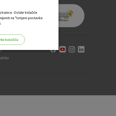
 stranice. Ostale kolačiće
mijeniti na "Izmjeni postavke
.
vke kolačića
ti
kupnju
aktivni
ske stranice i ne mogu se
tavljaju kao odgovor na vaše
što su postavke kolačića. Svoj
iće ili pošalje upozorenje o
 raditi. Ti kolačići ne
 identificirati.