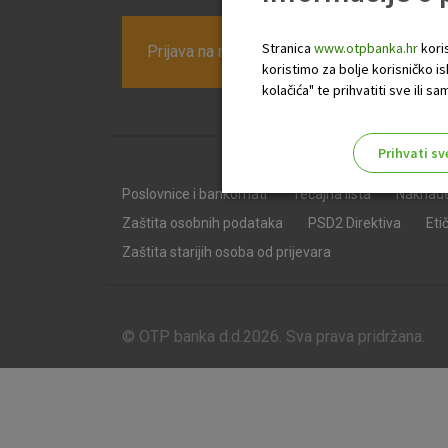
Stranica
www.otpbanka.hr
koris
Prijava na newsletter OTP banke
koristimo za bolje korisničko i
kolačića" te prihvatiti sve ili
Prihvati sv
Odaberite najbolju opciju za va
Poslovnice i bankomati
Tečajna lista
Naknad
Zaštita osobnih podataka
PSD2 Direktiva
Eti
Zaštita starijih osoba od prijevara
© OTP banka d.d.2026. Sva prava pridržana.