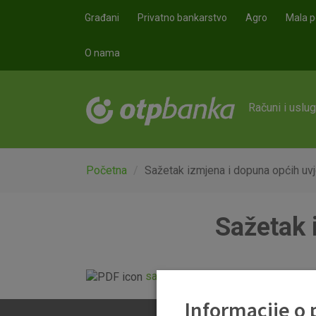
Skoči na glavni sadržaj
Građani
Privatno bankarstvo
Agro
Mala p
O nama
Računi i uslu
Početna
Sažetak izmjena i dopuna općih uvj
Sažetak 
sazetak_izmjena_i_dopuna_ou_kr
Informacije o