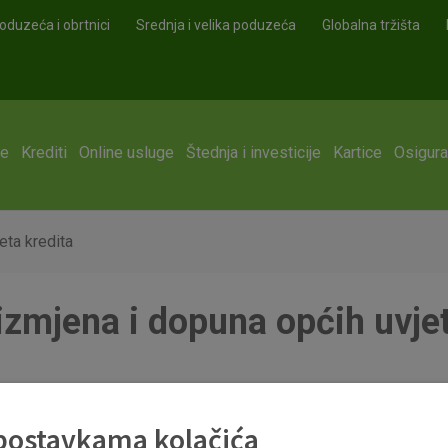
oduzeća i obrtnici
Srednja i velika poduzeća
Globalna tržišta
ge
Krediti
Online usluge
Štednja i investicije
Kartice
Osigura
eta kredita
izmjena i dopuna općih uvjet
editi_20180801.pdf
 postavkama kolačića