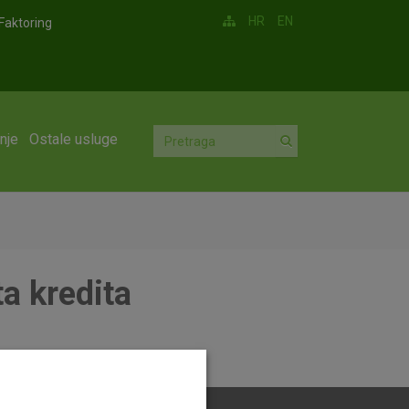
HR
EN
Faktoring
nje
Ostale usluge
a kredita