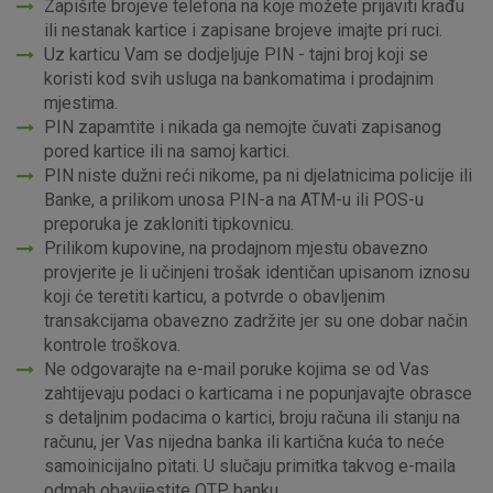
Zapišite brojeve telefona na koje možete prijaviti krađu
ili nestanak kartice i zapisane brojeve imajte pri ruci.
Uz karticu Vam se dodjeljuje PIN - tajni broj koji se
koristi kod svih usluga na bankomatima i prodajnim
mjestima.
PIN zapamtite i nikada ga nemojte čuvati zapisanog
pored kartice ili na samoj kartici.
PIN niste dužni reći nikome, pa ni djelatnicima policije ili
Banke, a prilikom unosa PIN-a na ATM-u ili POS-u
preporuka je zakloniti tipkovnicu.
Prilikom kupovine, na prodajnom mjestu obavezno
provjerite je li učinjeni trošak identičan upisanom iznosu
koji će teretiti karticu, a potvrde o obavljenim
transakcijama obavezno zadržite jer su one dobar način
kontrole troškova.
Ne odgovarajte na e-mail poruke kojima se od Vas
zahtijevaju podaci o karticama i ne popunjavajte obrasce
s detaljnim podacima o kartici, broju računa ili stanju na
računu, jer Vas nijedna banka ili kartična kuća to neće
samoinicijalno pitati. U slučaju primitka takvog e-maila
odmah obavijestite OTP banku.