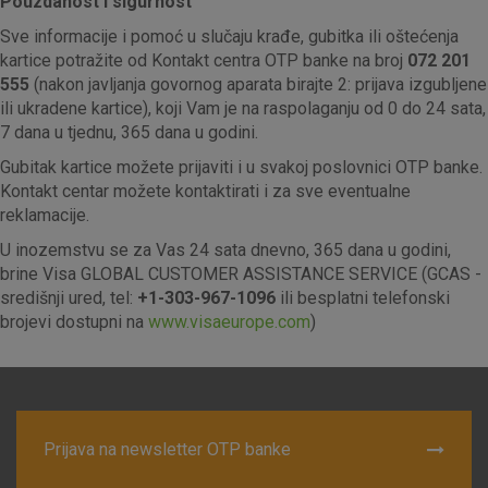
o njima, ali u tom slučaju neki dijelovi stranice neće raditi. Ti
Pouzdanost i sigurnost
kolačići ne pohranjuju nikakve informacije koje bi vas mogle
Sve informacije i pomoć u slučaju krađe, gubitka ili oštećenja
identificirati.
kartice potražite od Kontakt centra OTP banke na broj
072 201
555
(nakon javljanja govornog aparata birajte 2: prijava izgubljene
Detaljnije informacije o kolačićima
ili ukradene kartice), koji Vam je na raspolaganju od 0 do 24 sata,
7 dana u tjednu, 365 dana u godini.
Gubitak kartice možete prijaviti i u svakoj poslovnici OTP banke.
Kontakt centar možete kontaktirati i za sve eventualne
reklamacije.
U inozemstvu se za Vas 24 sata dnevno, 365 dana u godini,
brine Visa GLOBAL CUSTOMER ASSISTANCE SERVICE (GCAS -
središnji ured, tel:
+1-303-967-1096
ili besplatni telefonski
brojevi dostupni na
www.visaeurope.com
)
Prijava na newsletter OTP banke