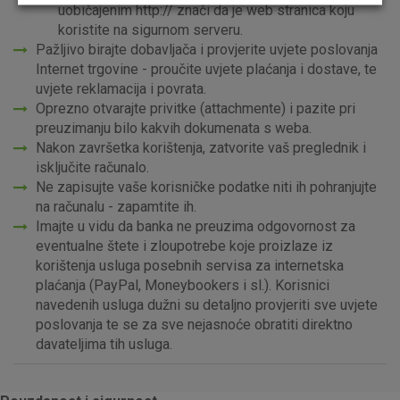
uobičajenim http:// znači da je web stranica koju
koristite na sigurnom serveru.
Pažljivo birajte dobavljača i provjerite uvjete poslovanja
Internet trgovine - proučite uvjete plaćanja i dostave, te
uvjete reklamacija i povrata.
Oprezno otvarajte privitke (attachmente) i pazite pri
preuzimanju bilo kakvih dokumenata s weba.
Marketinški kolačići
Analitički kolačići
Nužni kolačići
Nakon završetka korištenja, zatvorite vaš preglednik i
isključite računalo.
Ne zapisujte vaše korisničke podatke niti ih pohranjujte
na računalu - zapamtite ih.
Prihvaćam upotrebu navedenih kolačića
Imajte u vidu da banka ne preuzima odgovornost za
eventualne štete i zloupotrebe koje proizlaze iz
korištenja usluga posebnih servisa za internetska
Nužni (tehnički) kolačići - uvijek aktivni
plaćanja (PayPal, Moneybookers i sl.). Korisnici
navedenih usluga dužni su detaljno provjeriti sve uvjete
Ovi kolačići nužni su za funkcioniranje internetske stranice i
poslovanja te se za sve nejasnoće obratiti direktno
ne mogu se isključiti u našim sustavima. Uobičajeno se
davateljima tih usluga.
postavljaju kao odgovor na vaše radnje koje uključuju zahtjev
za uslugama, kao što su postavke kolačića. Svoj preglednik
možete postaviti da blokira te kolačiće ili pošalje upozorenje