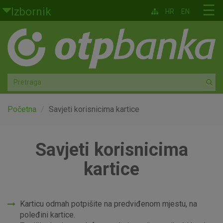
Skoči na glavni sadržaj
☰
Izbornik
HR
EN
Građani
Privatno bankarstvo
Agro
Mala poduzeća i obrtnici
Početna
Savjeti korisnicima kartice
Srednja i velika poduzeća
Savjeti korisnicima
Globalna tržišta
kartice
Faktoring
Karticu odmah potpišite na predviđenom mjestu, na
O nama
poleđini kartice.