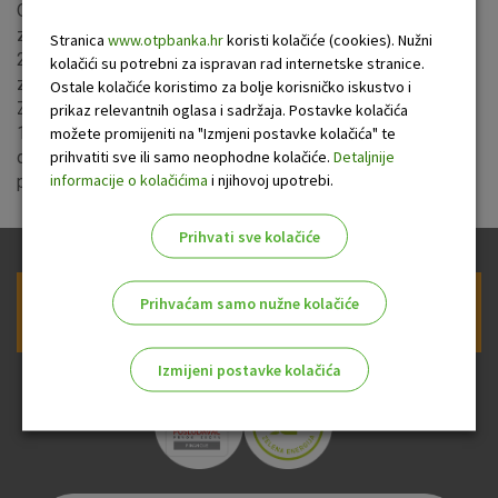
Od 8. rujna 2023. poslovnica Črnomerec bit će privremeno
zatvorena zbog rekonstrukcije. Od ponedjeljka, 11. rujna
Stranica
www.otpbanka.hr
koristi kolačiće (cookies). Nužni
2023. sve proizvode i usluge banke klijenti mogu koristiti u
kolačići su potrebni za ispravan rad internetske stranice.
zamjenskoj poslovnici na adresi Ulica Ivana Cankara 11.
Ostale kolačiće koristimo za bolje korisničko iskustvo i
Zamjenska poslovnica radit će ponedjeljkom i srijedom od
prikaz relevantnih oglasa i sadržaja. Postavke kolačića
12:00 do 19:00 sati te utorkom, četvrtkom i petkom od 9:00
možete promijeniti na "Izmjeni postavke kolačića" te
prihvatiti sve ili samo neophodne kolačiće.
Detaljnije
do 16:00 sati. Klijentima su na raspolaganju i ostale
informacije o kolačićima
i njihovoj upotrebi.
poslovnice na području grada Zagreba.
Prihvati sve kolačiće
Prihvaćam samo nužne kolačiće
Prijava na newsletter OTP banke
Izmijeni postavke kolačića
Odaberite najbolju opciju za vas!