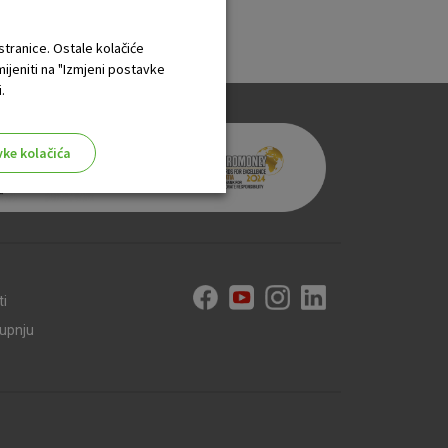
 stranice. Ostale kolačiće
mijeniti na "Izmjeni postavke
.
vke kolačića
aktivni
ti
ske stranice i ne mogu se
kupnju
tavljaju kao odgovor na vaše
što su postavke kolačića. Svoj
iće ili pošalje upozorenje o
 raditi. Ti kolačići ne
 identificirati.