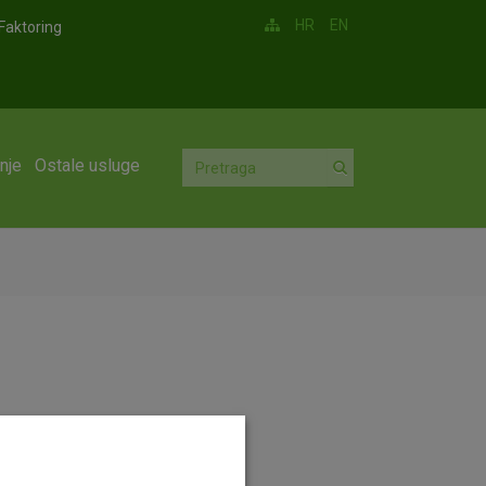
HR
EN
Faktoring
nje
Ostale usluge