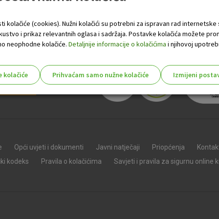
ti kolačiće (cookies). Nužni kolačići su potrebni za ispravan rad internetske
skustvo i prikaz relevantnih oglasa i sadržaja. Postavke kolačića možete pro
 samo neophodne kolačiće.
Detaljnije informacije o kolačićima
i njihovoj upotrebi
e kolačiće
Prihvaćam samo nužne kolačiće
Izmijeni posta
s!
Nužni (tehnički) kolačići - uvijek 
Nužni
e
Opći uvjeti i dokumenti
Javni natječaji
Priopćenja
Kontak
kolačići
Ovi kolačići nužni su za funkcioniranje internet
čki kodeks
Pravila o kolačićima
Savjeti i pravila za sigurnu online 
isključiti u našim sustavima. Uobičajeno se pos
radnje koje uključuju zahtjev za uslugama, kao 
preglednik možete postaviti da blokira te kolač
njima, ali u tom slučaju neki dijelovi stranice neće
pohranjuju nikakve informacije koje bi vas mogle