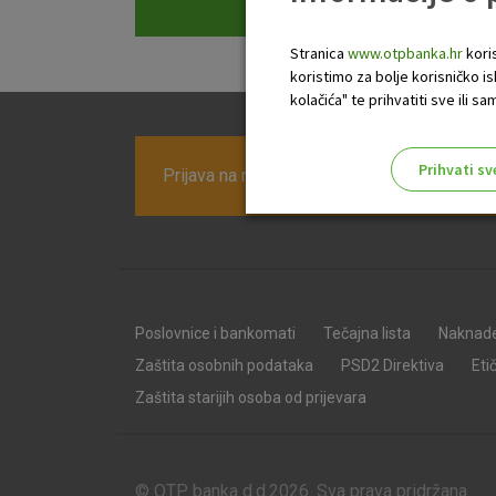
Stranica
www.otpbanka.hr
koris
koristimo za bolje korisničko i
kolačića" te prihvatiti sve ili
Prihvati sv
Prijava na newsletter OTP banke
Odaberite najbolju opciju za va
Poslovnice i bankomati
Tečajna lista
Naknad
Zaštita osobnih podataka
PSD2 Direktiva
Eti
Zaštita starijih osoba od prijevara
© OTP banka d.d.2026. Sva prava pridržana.