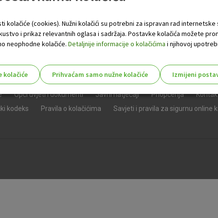
ti kolačiće (cookies). Nužni kolačići su potrebni za ispravan rad internetske
skustvo i prikaz relevantnih oglasa i sadržaja. Postavke kolačića možete pro
 samo neophodne kolačiće.
Detaljnije informacije o kolačićima
i njihovoj upotrebi
e kolačiće
Prihvaćam samo nužne kolačiće
Izmijeni posta
s!
e
Opći uvjeti i dokumenti
Javni natječaji
Priopćenja
Kontak
čki kodeks
Pravila o kolačićima
Savjeti i pravila za sigurnu online 
Nužni (tehnički) kolačići - uvijek 
Nužni
kolačići
Ovi kolačići nužni su za funkcioniranje internet
isključiti u našim sustavima. Uobičajeno se pos
radnje koje uključuju zahtjev za uslugama, kao 
preglednik možete postaviti da blokira te kolač
njima, ali u tom slučaju neki dijelovi stranice neće
pohranjuju nikakve informacije koje bi vas mogle