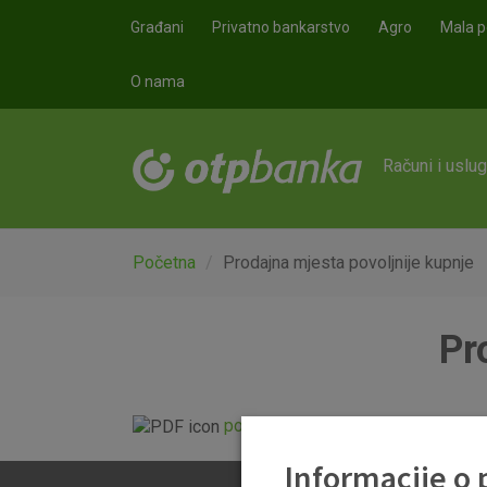
Skoči na glavni sadržaj
Građani
Privatno bankarstvo
Agro
Mala p
O nama
Računi i uslu
Početna
Prodajna mjesta povoljnije kupnje
Pr
popis.pdf
Informacije o