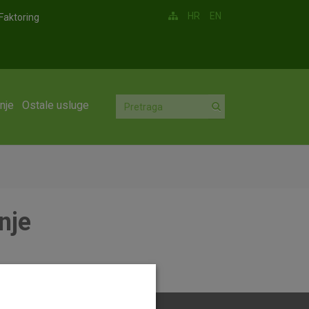
HR
EN
Faktoring
nje
Ostale usluge
nje