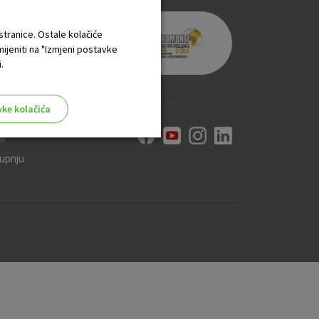
 stranice. Ostale kolačiće
mijeniti na "Izmjeni postavke
.
vke kolačića
ti
kupnju
aktivni
ske stranice i ne mogu se
tavljaju kao odgovor na vaše
što su postavke kolačića. Svoj
iće ili pošalje upozorenje o
 raditi. Ti kolačići ne
 identificirati.