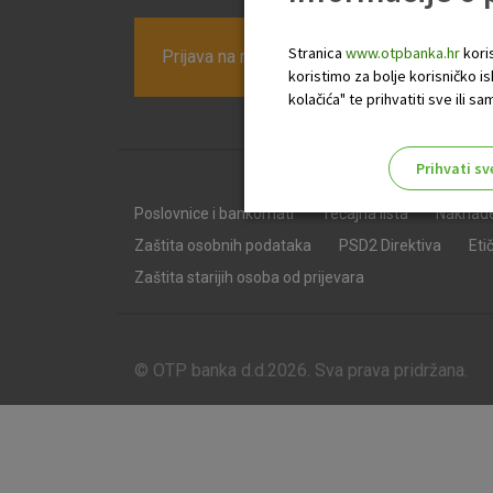
Stranica
www.otpbanka.hr
koris
Prijava na newsletter OTP banke
koristimo za bolje korisničko i
kolačića" te prihvatiti sve ili
Prihvati sv
Odaberite najbolju opciju za va
Poslovnice i bankomati
Tečajna lista
Naknad
Zaštita osobnih podataka
PSD2 Direktiva
Eti
Zaštita starijih osoba od prijevara
© OTP banka d.d.2026. Sva prava pridržana.