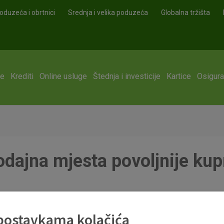
oduzeća i obrtnici
Srednja i velika poduzeća
Globalna tržišta
ge
Krediti
Online usluge
Štednja i investicije
Kartice
Osigura
odajna mjesta povoljnije kup
 postavkama kolačića