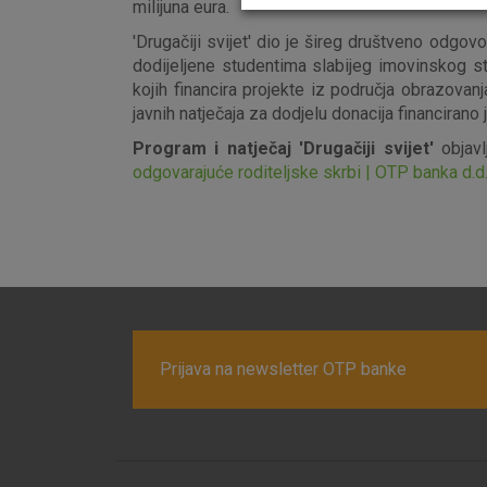
milijuna eura.
'Drugačiji svijet' dio je šireg društveno odgovo
dodijeljene studentima slabijeg imovinskog s
kojih financira projekte iz područja obrazovanj
javnih natječaja za dodjelu donacija financirano
Program i natječaj 'Drugačiji svijet'
objavl
odgovarajuće roditeljske skrbi | OTP banka d.d
Prijava na newsletter OTP banke