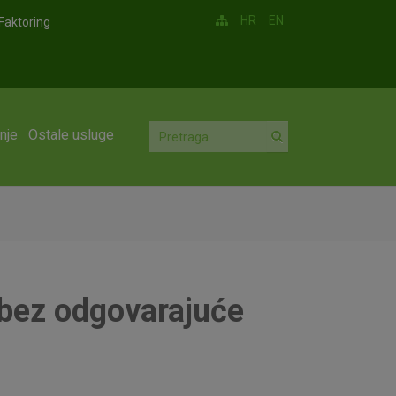
HR
EN
Faktoring
nje
Ostale usluge
cu bez odgovarajuće