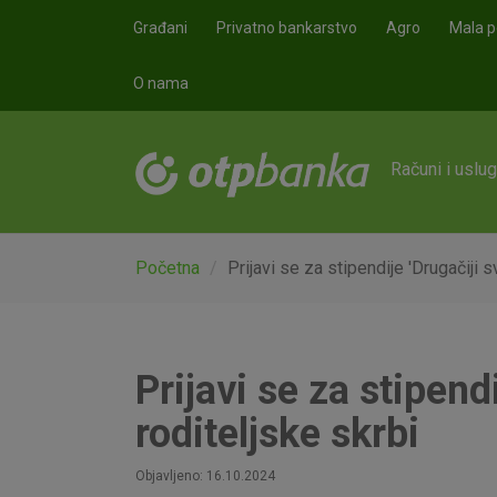
Skoči na glavni sadržaj
Građani
Privatno bankarstvo
Agro
Mala p
O nama
Računi i uslu
Početna
Prijavi se za stipendije 'Drugačiji 
Prijavi se za stipend
roditeljske skrbi
Objavljeno: 16.10.2024