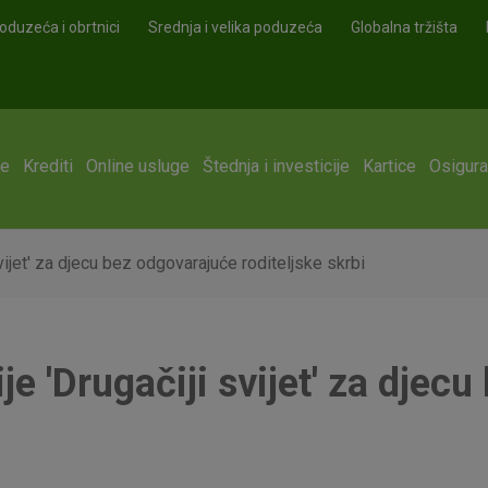
oduzeća i obrtnici
Srednja i velika poduzeća
Globalna tržišta
ge
Krediti
Online usluge
Štednja i investicije
Kartice
Osigura
svijet' za djecu bez odgovarajuće roditeljske skrbi
ije 'Drugačiji svijet' za dje