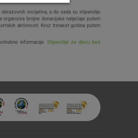
i obrazovnih inicijativa, a do sada su stipendije
 organizira brojne donacijske natječaje putem
sportskih aktivnosti. Kroz trinaest godina putem
aktivni
otrebne informacije:
Stipendije za djecu bez
ske stranice i ne mogu se
tavljaju kao odgovor na vaše
što su postavke kolačića. Svoj
iće ili pošalje upozorenje o
 raditi. Ti kolačići ne
 identificirati.