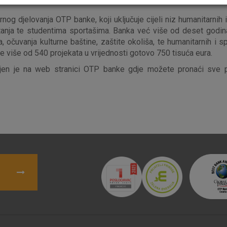
rnog djelovanja OTP banke, koji uključuje cijeli niz humanitarnih 
tanja te studentima sportašima. Banka već više od deset godina
a, očuvanja kulturne baštine, zaštite okoliša, te humanitarnih i 
Nužni (tehnički) kolačići - uvijek 
 je više od 540 projekata u vrijednosti gotovo 750 tisuća eura.
Nužni
kolačići
jen je na web stranici OTP banke gdje možete pronaći sve p
Ovi kolačići nužni su za funkcioniranje internet
.
isključiti u našim sustavima. Uobičajeno se pos
radnje koje uključuju zahtjev za uslugama, kao 
preglednik možete postaviti da blokira te kolač
njima, ali u tom slučaju neki dijelovi stranice neće
pohranjuju nikakve informacije koje bi vas mogle
Analitički
Detaljnije informacije o kolačićima
kolačići