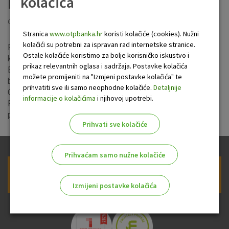
lokaciju
kolačića
Objavljeno: 21.8.2024
Stranica
www.otpbanka.hr
koristi kolačiće (cookies). Nužni
kolačići su potrebni za ispravan rad internetske stranice.
Poslovnica Makarska nalazi se na privremenoj lokaciji Ulica
Ostale kolačiće koristimo za bolje korisničko iskustvo i
kralja Zvonimira 7A.
prikaz relevantnih oglasa i sadržaja. Postavke kolačića
Bankomat i DNT su dostupni u sklopu 24-satne zone
možete promijeniti na "Izmjeni postavke kolačića" te
buduće novouređene poslovnice OTP banke, na adresi
prihvatiti sve ili samo neophodne kolačiće.
Detaljnije
Obala kralja Tomislava 15.
informacije o kolačićima
i njihovoj upotrebi.
Radno vrijeme poslovnice ostaje isto, odnosno radit će od
ponedjeljka do petka od 8 do 19 sati.
Prihvati sve kolačiće
Prihvaćam samo nužne kolačiće
Prijava na newsletter OTP banke
Izmijeni postavke kolačića
Odaberite najbolju opciju za vas!