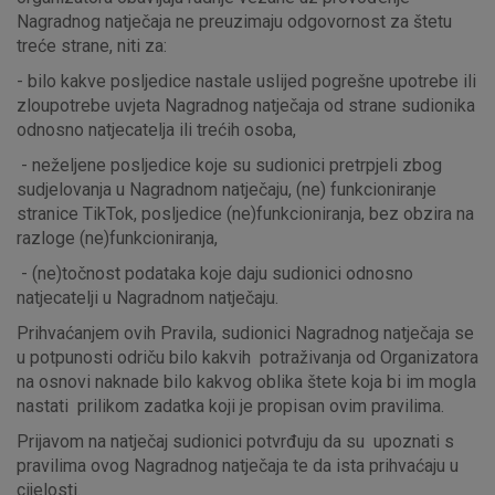
Nagradnog natječaja ne preuzimaju odgovornost za štetu
treće strane, niti za:
- bilo kakve posljedice nastale uslijed pogrešne upotrebe ili
zloupotrebe uvjeta Nagradnog natječaja od strane sudionika
odnosno natjecatelja ili trećih osoba,
Marketinški kolačići
Analitički kolačići
Nužni kolačići
- neželjene posljedice koje su sudionici pretrpjeli zbog
sudjelovanja u Nagradnom natječaju, (ne) funkcioniranje
stranice TikTok, posljedice (ne)funkcioniranja, bez obzira na
Prihvaćam upotrebu navedenih kolačića
razloge (ne)funkcioniranja,
- (ne)točnost podataka koje daju sudionici odnosno
natjecatelji u Nagradnom natječaju.
Nužni (tehnički) kolačići - uvijek aktivni
Prihvaćanjem ovih Pravila, sudionici Nagradnog natječaja se
Ovi kolačići nužni su za funkcioniranje internetske stranice i
u potpunosti odriču bilo kakvih potraživanja od Organizatora
ne mogu se isključiti u našim sustavima. Uobičajeno se
na osnovi naknade bilo kakvog oblika štete koja bi im mogla
postavljaju kao odgovor na vaše radnje koje uključuju zahtjev
nastati prilikom zadatka koji je propisan ovim pravilima.
za uslugama, kao što su postavke kolačića. Svoj preglednik
Prijavom na natječaj sudionici potvrđuju da su upoznati s
možete postaviti da blokira te kolačiće ili pošalje upozorenje
pravilima ovog Nagradnog natječaja te da ista prihvaćaju u
o njima, ali u tom slučaju neki dijelovi stranice neće raditi. Ti
cijelosti.
kolačići ne pohranjuju nikakve informacije koje bi vas mogle