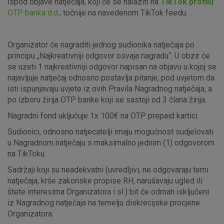
ispod objave natječaja, koji će se nalaziti na
TikTok profilu
OTP banka d.d.
, točnije na navedenom TikTok feedu.
Organizator će nagraditi jednog sudionika natječaja po
principu „Najkreativniji odgovor osvaja nagradu“. U obzir će
se uzeti 1 najkreativniji odgovor napisan na objavu u kojoj se
najavljuje natječaj odnosno postavlja pitanje, pod uvjetom da
isti ispunjavaju uvjete iz ovih Pravila Nagradnog natječaja, a
po izboru žirija OTP banke koji se sastoji od 3 člana žirija.
Nagradni fond uključuje 1x 100€ na OTP prepaid kartici.
Sudionici, odnosno natjecatelji imaju mogućnost sudjelovati
u Nagradnom natječaju s maksimalno jednim (1) odgovorom
na TikToku.
Sadržaji koji su neadekvatni (uvredljivi, ne odgovaraju temi
natječaja, krše zakonske propise RH, narušavaju ugled ili
štete interesima Organizatora i sl.) bit će odmah isključeni
iz Nagradnog natječaja na temelju diskrecijske procjene
Organizatora.