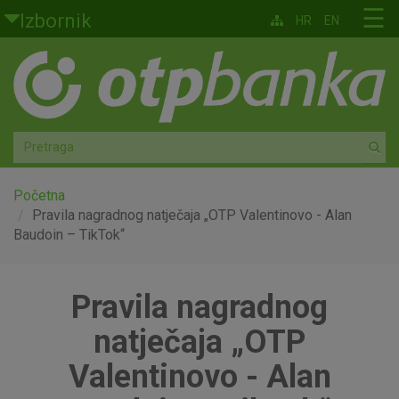
Skoči na glavni sadržaj
☰
Izbornik
HR
EN
Građani
Privatno bankarstvo
Agro
Mala poduzeća i obrtnici
Početna
Pravila nagradnog natječaja „OTP Valentinovo - Alan
Baudoin – TikTok“
Srednja i velika poduzeća
Globalna tržišta
Pravila nagradnog
Faktoring
natječaja „OTP
Valentinovo - Alan
O nama