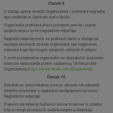
Članak 9.
U slučaju spora između Organizatora i sudionika nagradne
igre nadležan je Općinski sud u Splitu.
Organizator pridržava pravo promjene pravila i uvjeta
sudjelovanja u ovom nagradnom natječaju.
Nagradni natječaj može se prekinuti samo u slučaju da
nastupe okolnosti za koje organizator nije odgovoran,
odnosno koje nije mogao spriječiti, otkloniti ili izbjeći.
O svim promjenama organizator će obavijestiti sudionike
odnosno natjecatelje putem službenog TikTok profila
Organizatora (
https://www.tiktok.com/@otpbanka
).
Članak 10.
Dobitnik ne snosi nikakve poreze, obveze niti naknade
direktno povezane s nagradom dodijeljenom na ovom
Nagradnom natječaju.
Prijavom na natječaj Sudionici snose troškove ili izdatke
koje bi mogli prouzročiti sudjelovanjem u Natječaju