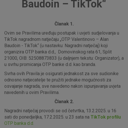
Baudoin – TikTok“
Članak 1.
Ovim se Pravilima uređuju postupak i uvjeti sudjelovanja u
TikTok nagradnom natječaju „OTP Valentinovo – Alan
Baudoin - TikTok“ (u nastavku: Nagradni natječaj) koji
organizira OTP banka d.d., Domovinskog rata 61, Split
21000, OIB: 52508873833 (u daljnjem tekstu: Organizator), a
u svrhu promicanja OTP banke d.d. kao branda.
Svrha ovih Pravila je osigurati jednakost za sve sudionike
odnosno natjecatelje te pružiti jednake mogućnosti za
osvajanje nagrada, sve navedeno nakon ispunjavanja uvjeta
navedenih u ovim Pravilima.
Članak 2.
Nagradni natječaj provodi se od četvrtka, 13.2.2025. u 16
sati do ponedjeljka, 17.2.2025. u 23 sata na
TikTok profilu
OTP banka d.d.