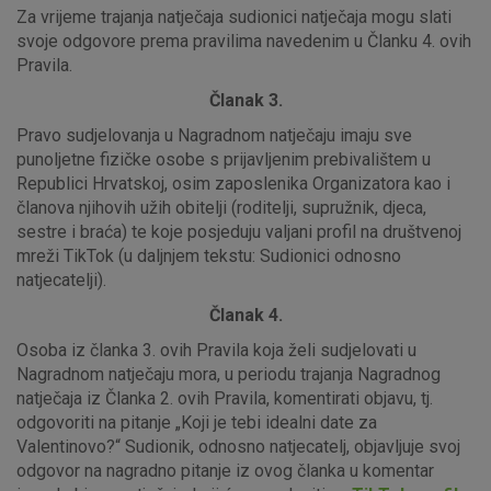
Za vrijeme trajanja natječaja sudionici natječaja mogu slati
svoje odgovore prema pravilima navedenim u Članku 4. ovih
Pravila.
Članak 3.
Pravo sudjelovanja u Nagradnom natječaju imaju sve
punoljetne fizičke osobe s prijavljenim prebivalištem u
Republici Hrvatskoj, osim zaposlenika Organizatora kao i
članova njihovih užih obitelji (roditelji, supružnik, djeca,
sestre i braća) te koje posjeduju valjani profil na društvenoj
mreži TikTok (u daljnjem tekstu: Sudionici odnosno
natjecatelji).
Članak 4.
Osoba iz članka 3. ovih Pravila koja želi sudjelovati u
Nagradnom natječaju mora, u periodu trajanja Nagradnog
natječaja iz Članka 2. ovih Pravila, komentirati objavu, tj.
odgovoriti na pitanje „Koji je tebi idealni date za
Valentinovo?“ Sudionik, odnosno natjecatelj, objavljuje svoj
odgovor na nagradno pitanje iz ovog članka u komentar