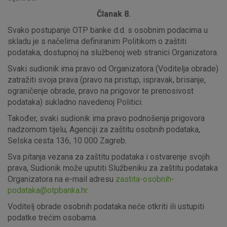
identificirati.
Članak 8.
Svako postupanje OTP banke d.d. s osobnim podacima u
Detaljnije informacije o kolačićima
skladu je s načelima definiranim Politikom o zaštiti
podataka, dostupnoj na službenoj web stranici Organizatora.
Svaki sudionik ima pravo od Organizatora (Voditelja obrade)
zatražiti svoja prava (pravo na pristup, ispravak, brisanje,
ograničenje obrade, pravo na prigovor te prenosivost
podataka) sukladno navedenoj Politici.
Također, svaki sudionik ima pravo podnošenja prigovora
nadzornom tijelu, Agenciji za zaštitu osobnih podataka,
Selska cesta 136, 10 000 Zagreb.
Sva pitanja vezana za zaštitu podataka i ostvarenje svojih
prava, Sudionik može uputiti Službeniku za zaštitu podataka
Organizatora na e-mail adresu
zastita-osobnih-
podataka@otpbanka.hr
.
Voditelj obrade osobnih podataka neće otkriti ili ustupiti
podatke trećim osobama.