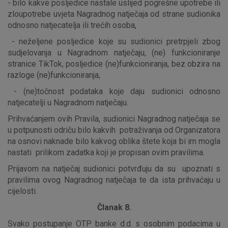
- bilo kakve posljedice nastale uslijed pogrešne upotrebe ili
zloupotrebe uvjeta Nagradnog natječaja od strane sudionika
odnosno natjecatelja ili trećih osoba,
- neželjene posljedice koje su sudionici pretrpjeli zbog
Marketinški kolačići
Analitički kolačići
Nužni kolačići
sudjelovanja u Nagradnom natječaju, (ne) funkcioniranje
stranice TikTok, posljedice (ne)funkcioniranja, bez obzira na
razloge (ne)funkcioniranja,
Prihvaćam upotrebu navedenih kolačića
- (ne)točnost podataka koje daju sudionici odnosno
natjecatelji u Nagradnom natječaju.
Prihvaćanjem ovih Pravila, sudionici Nagradnog natječaja se
Nužni (tehnički) kolačići - uvijek aktivni
u potpunosti odriču bilo kakvih potraživanja od Organizatora
na osnovi naknade bilo kakvog oblika štete koja bi im mogla
Ovi kolačići nužni su za funkcioniranje internetske stranice i
nastati prilikom zadatka koji je propisan ovim pravilima.
ne mogu se isključiti u našim sustavima. Uobičajeno se
postavljaju kao odgovor na vaše radnje koje uključuju zahtjev
Prijavom na natječaj sudionici potvrđuju da su upoznati s
za uslugama, kao što su postavke kolačića. Svoj preglednik
pravilima ovog Nagradnog natječaja te da ista prihvaćaju u
možete postaviti da blokira te kolačiće ili pošalje upozorenje
cijelosti.
o njima, ali u tom slučaju neki dijelovi stranice neće raditi. Ti
Članak 8.
kolačići ne pohranjuju nikakve informacije koje bi vas mogle
identificirati.
Svako postupanje OTP banke d.d. s osobnim podacima u