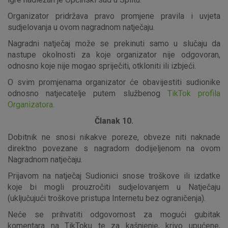
Organizator pridržava pravo promjene pravila i uvjeta
sudjelovanja u ovom nagradnom natječaju.
Nagradni natječaj može se prekinuti samo u slučaju da
nastupe okolnosti za koje organizator nije odgovoran,
odnosno koje nije mogao spriječiti, otkloniti ili izbjeći.
O svim promjenama organizator će obavijestiti sudionike
odnosno natjecatelje putem službenog
TikTok profila
Organizatora.
Članak 10.
Dobitnik ne snosi nikakve poreze, obveze niti naknade
direktno povezane s nagradom dodijeljenom na ovom
Nagradnom natječaju.
Prijavom na natječaj Sudionici snose troškove ili izdatke
koje bi mogli prouzročiti sudjelovanjem u Natječaju
(uključujući troškove pristupa Internetu bez ograničenja).
Neće se prihvatiti odgovornost za mogući gubitak
komentara na TikToku te za kašnjenje, krivo upućene,