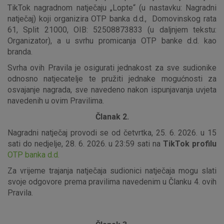
TikTok nagradnom natječaju „Lopte“ (u nastavku: Nagradni
natječaj) koji organizira OTP banka d.d., Domovinskog rata
61, Split 21000, OIB: 52508873833 (u daljnjem tekstu:
Organizator), a u svrhu promicanja OTP banke d.d. kao
branda.
Svrha ovih Pravila je osigurati jednakost za sve sudionike
odnosno natjecatelje te pružiti jednake mogućnosti za
osvajanje nagrada, sve navedeno nakon ispunjavanja uvjeta
navedenih u ovim Pravilima.
Članak 2.
Nagradni natječaj provodi se od četvrtka, 25. 6. 2026. u 15
sati do nedjelje, 28. 6. 2026. u 23:59 sati na
TikTok profilu
OTP banka d.d.
Za vrijeme trajanja natječaja sudionici natječaja mogu slati
svoje odgovore prema pravilima navedenim u Članku 4. ovih
Pravila.