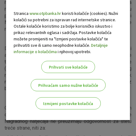
nagrade jer u suprotnom nagradu neće moći realizirati, a
nagrada će se automatski prenijeti na sljedeću najkreativniju
Stranica
www.otpbanka.hr
koristi kolačiće (cookies). Nužni
prijavu. Nagrada nije prenosiva na treću osobu. Sudionici
kolačići su potrebni za ispravan rad internetske stranice.
Nagradnog natječaja nemaju pravo zahtijevati drugačije
Ostale kolačiće koristimo za bolje korisničko iskustvo i
nagrade od onih navedenih u ovim Pravilima (Članak 4).
prikaz relevantnih oglasa i sadržaja. Postavke kolačića
Članak 6.
možete promijeniti na "Izmjeni postavke kolačića" te
prihvatiti sve ili samo neophodne kolačiće.
Detaljnije
Dostavljene osobne podatke (ime, prezime, broj mobitela i
informacije o kolačićima
i njihovoj upotrebi.
adresu) Organizator koristi samo u svrhu dostave nagrade
te ih čuva za vrijeme trajanja natječaja i kroz kraće razdoblje
Prihvati sve kolačiće
(maksimalno 3 mjeseca) nakon proglašenja dobitnika, zbog
rješavanja eventualnih pritužbi vezano za provedeni TikTok
natječaj. Nakon isteka navedenog roka podaci se brišu iz
Prihvaćam samo nužne kolačiće
baze Organizatora.
Članak 7.
Izmijeni postavke kolačića
Organizator kao niti pravne osobe koje u ime i za račun
organizatora obavljaju radnje vezane uz provođenje
Odaberite najbolju opciju za vas!
Nagradnog natječaja ne preuzimaju odgovornost za štetu
treće strane, niti za: