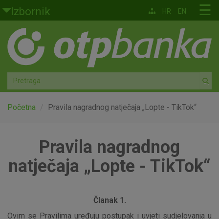
Skoči na glavni sadržaj
☰
Izbornik
HR
EN
Građani
Privatno bankarstvo
Agro
Mala poduzeća i obrtnici
Početna
Pravila nagradnog natječaja „Lopte - TikTok“
Srednja i velika poduzeća
Pravila nagradnog
Globalna tržišta
natječaja „Lopte - TikTok“
Faktoring
Članak 1.
O nama
Ovim se Pravilima uređuju postupak i uvjeti sudjelovanja u