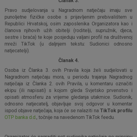
Članak 3.
Pravo sudjelovanja u Nagradnom natječaju imaju sve
punoljetne fizičke osobe s prijavljenim prebivalištem u
Republici Hrvatskoj, osim zaposlenika Organizatora kao i
članova njihovih užih obitelji (roditelji, supružnik, djeca,
sestre i braća) te koje posjeduju valjani profil na društvenoj
mreži TikTok (u daljnjem tekstu: Sudionici odnosno
natjecatelji).
Članak 4.
Osoba iz Članka 3. ovih Pravila koja želi sudjelovati u
Nagradnom natječaju mora, u periodu trajanja Nagradnog
natječaja iz Članka 2. ovih Pravila, u komentaru označiti
ekipu (ili napisati) s kojom gleda Svjetsko prvenstvo i
opisati atmosferu za vrijeme gledanja utakmice. Sudionik,
odnosno natjecatelj, objavljuje svoj odgovor u komentar
ispod objave natječaja, koja će se nalaziti na
TikTok profilu
OTP banka d.d.
, točnije na navedenom TikTok feedu.
Organizator će nagraditi pet sudionika natječaja po principu