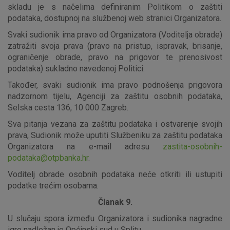
skladu je s načelima definiranim Politikom o zaštiti
Detaljnije informacije o kolačićima
podataka, dostupnoj na službenoj web stranici Organizatora.
Svaki sudionik ima pravo od Organizatora (Voditelja obrade)
zatražiti svoja prava (pravo na pristup, ispravak, brisanje,
ograničenje obrade, pravo na prigovor te prenosivost
podataka) sukladno navedenoj Politici.
Također, svaki sudionik ima pravo podnošenja prigovora
nadzornom tijelu, Agenciji za zaštitu osobnih podataka,
Selska cesta 136, 10 000 Zagreb.
Sva pitanja vezana za zaštitu podataka i ostvarenje svojih
prava, Sudionik može uputiti Službeniku za zaštitu podataka
Organizatora na e-mail adresu
zastita-osobnih-
podataka@otpbanka.hr
.
Voditelj obrade osobnih podataka neće otkriti ili ustupiti
podatke trećim osobama.
Članak 9.
U slučaju spora između Organizatora i sudionika nagradne
igre nadležan je Općinski sud u Splitu.