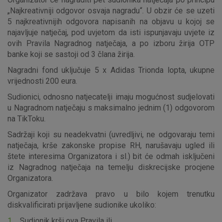
„Najkreativniji odgovor osvaja nagradu“. U obzir će se uzeti
5 najkreativnijih odgovora napisanih na objavu u kojoj se
najavljuje natječaj, pod uvjetom da isti ispunjavaju uvjete iz
ovih Pravila Nagradnog natječaja, a po izboru žirija OTP
banke koji se sastoji od 3 člana žirija.
Nagradni fond uključuje 5 x Adidas Trionda lopta, ukupne
vrijednosti 200 eura.
Sudionici, odnosno natjecatelji imaju mogućnost sudjelovati
u Nagradnom natječaju s maksimalno jednim (1) odgovorom
na TikToku.
Sadržaji koji su neadekvatni (uvredljivi, ne odgovaraju temi
natječaja, krše zakonske propise RH, narušavaju ugled ili
štete interesima Organizatora i sl.) bit će odmah isključeni
iz Nagradnog natječaja na temelju diskrecijske procjene
Organizatora.
Organizator zadržava pravo u bilo kojem trenutku
diskvalificirati prijavljene sudionike ukoliko:
Sudionik krši ova Pravila ili