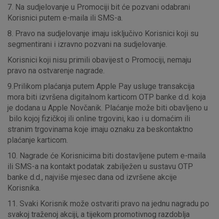
7. Na sudjelovanje u Promociji bit će pozvani odabrani
Korisnici putem e-maila ili SMS-a.
8. Pravo na sudjelovanje imaju isključivo Korisnici koji su
segmentirani i izravno pozvani na sudjelovanje.
Korisnici koji nisu primili obavijest o Promociji, nemaju
pravo na ostvarenje nagrade.
9.Prilikom plaćanja putem Apple Pay usluge transakcija
mora biti izvršena digitalnom karticom OTP banke d.d. koja
je dodana u Apple Novčanik. Plaćanje može biti obavljeno u
bilo kojoj fizičkoj ili online trgovini, kao i u domaćim ili
stranim trgovinama koje imaju oznaku za beskontaktno
plaćanje karticom.
10. Nagrade će Korisnicima biti dostavljene putem e-maila
ili SMS-a na kontakt podatak zabilježen u sustavu OTP
banke d.d., najviše mjesec dana od izvršene akcije
Korisnika.
11. Svaki Korisnik može ostvariti pravo na jednu nagradu po
svakoj traženoj akciji, a tijekom promotivnog razdoblja