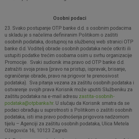
Osobni podaci
23. Svako postupanje OTP banke d.d. s osobnim podacima
u skladu je s načelima definiranim Politikom o zaštiti
osobnih podataka, dostupnoj na službenoj web stranici OTP
banke d.d. Voditelj obrade osobnih podataka neće otkriti ili
ustupiti podatke trećim osobama osim u svrhu organizacije
Promocije. Svaki sudionik ima pravo od OTP banke d.d.
zatražiti svoja prava (pravo na pristup, ispravak, brisanje,
ograničenje obrade, pravo na prigovor te prenosivost
podataka). Sva pitanja vezana za zaštitu osobnih podataka i
ostvarenje svojih prava Korisnik može uputiti Službeniku za
zaštitu podataka na e-mail adresu
zastita-osobnih-
podataka@otpbanka.hr
. U slučaju da Korisnik smatra da se
podaci obrađuju u suprotnosti s Politikom o zaštiti osobnih
podataka, isti ima pravo podnošenja prigovora nadzornom
tijelu – Agenciji za zaštitu osobnih podataka, Ulica Metela
Ožegovića 16, 10123 Zagreb.