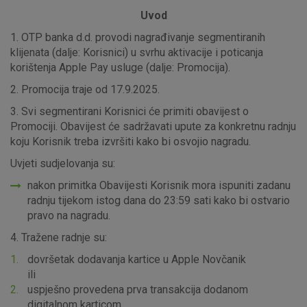
Uvod
1. OTP banka d.d. provodi nagrađivanje segmentiranih
klijenata (dalje: Korisnici) u svrhu aktivacije i poticanja
korištenja Apple Pay usluge (dalje: Promocija).
2. Promocija traje od 17.9.2025.
3. Svi segmentirani Korisnici će primiti obavijest o
Promociji. Obavijest će sadržavati upute za konkretnu radnju
koju Korisnik treba izvršiti kako bi osvojio nagradu.
Uvjeti sudjelovanja su:
nakon primitka Obavijesti Korisnik mora ispuniti zadanu
radnju tijekom istog dana do 23:59 sati kako bi ostvario
pravo na nagradu.
4. Tražene radnje su:
dovršetak dodavanja kartice u Apple Novčanik
ili
uspješno provedena prva transakcija dodanom
digitalnom karticom