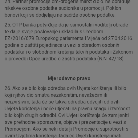
24. Partner promocije dm-drogerie markt d.o.o. ne obrađuje
nikakve osobne podatke sudionika u promociji. Poklon
bonovi koji se dodjeljuju ne sadrže osobne podatke.
25. OTP banka potvrđuje da je samostalni voditelji obrade
te da je svoje poslovanje uskladila s Uredbom
EZ/2016/679 Europskog parlamenta i Vijeća od 27.04.2016.
godine o zaštiti pojedinaca u vezi s obradom osobnih
podataka i o slobodnom kretanju takvih podataka i Zakonom
o provedbi Opće uredbe o zaštiti podataka (N.N. 42/18).
Mjerodavno pravo
26. Ako se bilo koja odredba ovih Uvjeta korištenja ili bilo
koji njihov dio smatra nezakonitim, nevažećim ili
neizvršivim, tada će se takva odredba odvojiti od ovih
Uvjeta korištenja i neće utjecati na pravnu snagu i izvršnost
bilo kojih drugih odredbi. Ovi Uvjeti korištenja će zamijeniti
sve prethodne sporazume, objave i prezentacije u vezi s
Promocijom. Ako su neki detalji Promocije u suprotnosti s
ovim Uvjetima korištenja, tada će Uvjeti korištenja imati