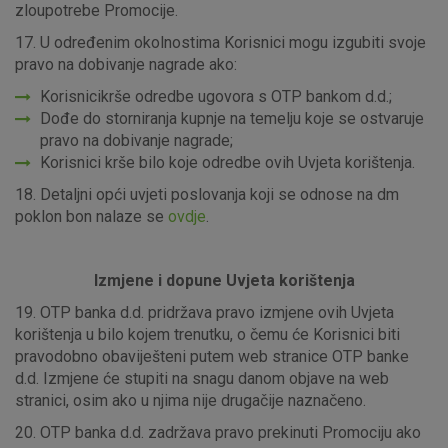
zloupotrebe Promocije.
17. U određenim okolnostima Korisnici mogu izgubiti svoje
pravo na dobivanje nagrade ako:
Korisnicikrše odredbe ugovora s OTP bankom d.d.;
Marketinški kolačići
Analitički kolačići
Nužni kolačići
Dođe do storniranja kupnje na temelju koje se ostvaruje
pravo na dobivanje nagrade;
Korisnici krše bilo koje odredbe ovih Uvjeta korištenja.
Prihvaćam upotrebu navedenih kolačića
18. Detaljni opći uvjeti poslovanja koji se odnose na dm
poklon bon nalaze se
ovdje
.
Nužni (tehnički) kolačići - uvijek aktivni
Izmjene i dopune Uvjeta korištenja
Ovi kolačići nužni su za funkcioniranje internetske stranice i
ne mogu se isključiti u našim sustavima. Uobičajeno se
19. OTP banka d.d. pridržava pravo izmjene ovih Uvjeta
postavljaju kao odgovor na vaše radnje koje uključuju zahtjev
korištenja u bilo kojem trenutku, o čemu će Korisnici biti
za uslugama, kao što su postavke kolačića. Svoj preglednik
pravodobno obaviješteni putem web stranice OTP banke
možete postaviti da blokira te kolačiće ili pošalje upozorenje
d.d. Izmjene će stupiti na snagu danom objave na web
o njima, ali u tom slučaju neki dijelovi stranice neće raditi. Ti
stranici, osim ako u njima nije drugačije naznačeno.
kolačići ne pohranjuju nikakve informacije koje bi vas mogle
20. OTP banka d.d. zadržava pravo prekinuti Promociju ako
identificirati.