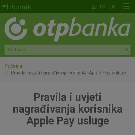
Skoči na glavni sadržaj
☰
Izbornik
HR
EN
Građani
Privatno bankarstvo
Agro
Mala poduzeća i obrtnici
Početna
Pravila i uvjeti nagrađivanja korisnika Apple Pay usluge
Srednja i velika poduzeća
Pravila i uvjeti
Globalna tržišta
nagrađivanja korisnika
Faktoring
Apple Pay usluge
O nama