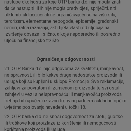
nastupe okolnosti za koje OTP banka d.d. nije mogla znati
da će nastupiti ili ih nije mogla predvidjeti, spriječiti, niti
Detaljnije informacije o kolačićima
otkloniti, uključujući ali ne ograničavajući se na višu silu,
terorizam, elementarne nepogode, epidemije, građanski
nemiri, ratna razaranja, akti tijela vlasti od utjecaja na
izvršenje obveza i slično, a koje neposredno ili posredno
utječu na financijsko tržište.
Ograničenje odgovornosti
21. OTP Banka d.d. nije odgovorna za kvalitetu, manjkavost,
neispravnost, ili bilo kakve druge nedostatke proizvoda ili
usluga koji su kupljeni u sklopu Promocije. Sve reklamacije,
zahtjevi za povratom ili zamjenom proizvoda te svi ostali
zahtjevi u vezi s neispravnošću ili manjkavošću proizvoda
trebaju biti upućeni izravno trgovini partnera sukladno općim
uvjetima poslovanja navedeni u točki 18.
22. OTP banka d.d. ne snosi odgovornost za štetu, gubitke
ili troškove koji proizlaze iz korištenja ili nemogućnosti
korištenja proizvoda ili usluga.