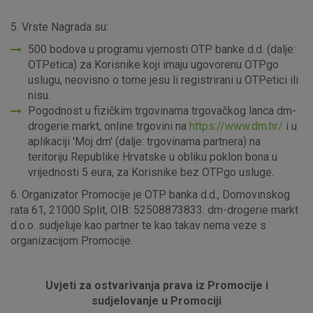
5. Vrste Nagrada su:
500 bodova u programu vjernosti OTP banke d.d. (dalje:
OTPetica) za Korisnike koji imaju ugovorenu OTPgo
uslugu, neovisno o tome jesu li registrirani u OTPetici ili
nisu.
Pogodnost u fizičkim trgovinama trgovačkog lanca dm-
drogerie markt, online trgovini na
https://www.dm.hr/
i u
aplikaciji 'Moj dm' (dalje: trgovinama partnera) na
teritoriju Republike Hrvatske u obliku poklon bona u
vrijednosti 5 eura, za Korisnike bez OTPgo usluge.
6. Organizator Promocije je OTP banka d.d., Domovinskog
rata 61, 21000 Split, OIB: 52508873833. dm-drogerie markt
d.o.o. sudjeluje kao partner te kao takav nema veze s
organizacijom Promocije.
Uvjeti za ostvarivanja prava iz Promocije i
sudjelovanje u Promociji