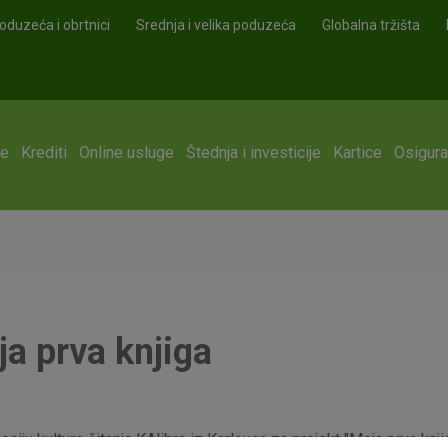
oduzeća i obrtnici
Srednja i velika poduzeća
Globalna tržišta
ge
Krediti
Online usluge
Štednja i investicije
Kartice
Osigura
ja prva knjiga
ju kulture čitanja KAlibra iz Karlovca za projekt "Moja prva knjiga