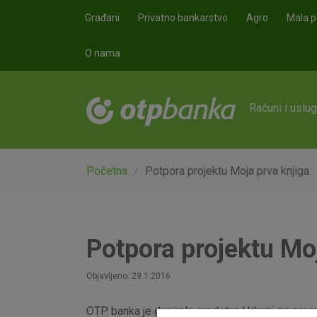
Skoči na glavni sadržaj
Građani
Privatno bankarstvo
Agro
Mala p
O nama
Računi i uslu
Početna
Potpora projektu Moja prva knjiga
Potpora projektu Mo
Objavljeno: 29.1.2016
OTP banka je donirala sredstva Udruzi za promoci