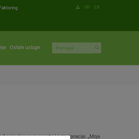
HR
EN
Faktoring
nje
Ostale usluge
" prijavljen na javni natječaj za donacije. „Moja