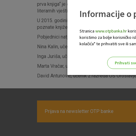
prva knjiga“ je državni natječaj za učenike osno
Informacije o
literarnih vještina te osvještavanje djece i mla
U 2015. godini na natječaj "Moja prva knjiga" pr
poznate književnice Silvija Šesto i Sanja Pilić.
Stranica
www.otpbanka.hr
koris
Pobjednici natječaja bili su:
koristimo za bolje korisničko i
kolačića" te prihvatiti sve ili
Nina Kalin, učenica 8.razreda OŠ Mate Balote iz
Inga Juriša, učenica 8.razreda OŠ Ivana Kukuljev
Prihvati sv
Marta Vračar, učenica 4.razreda OŠ Jure Kaštel
Odaberite najbolju opciju za va
David Antunović, učenik 2.razreda OŠ Oroslavje 
Prijava na newsletter OTP banke