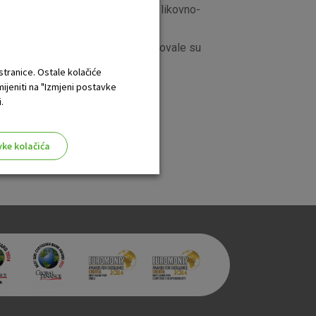
canje mašte i kreativnosti, razvoj likovno-
zajednicu.
. U žiriranju i recenzijama sudjelovale su
 stranice. Ostale kolačiće
mijeniti na "Izmjeni postavke
.
vke kolačića
aktivni
ske stranice i ne mogu se
tavljaju kao odgovor na vaše
što su postavke kolačića. Svoj
iće ili pošalje upozorenje o