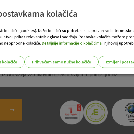
vnih škola koji se provodi od 2004. godine. Svrha natječaja je poti
 postavkama kolačića
dih o njihovima pravima, odgovornosti za okoliš i potrebi brige za 
istiglo je ukupno 697 radova iz 200 osnovnih škola diljem Hrvatske
ti kolačiće (cookies). Nužni kolačići su potrebni za ispravan rad internetske
skustvo i prikaz relevantnih oglasa i sadržaja. Postavke kolačića možete pro
 samo neophodne kolačiće.
Detaljnije informacije o kolačićima
i njihovoj upotrebi
 Buja za slikovnicu "Moja Emili",
ića iz Belišća za slikovnicu "Božićna priča",
e kolačiće
Prihvaćam samo nužne kolačiće
Izmijeni posta
ana iz Zagreba za slikovnicu "Pozdrav s mora",
s!
iz Oroslavja za slikovnicu "Zašto svijetom putuje godina".
Nužni (tehnički) kolačići - uvijek 
Nužni
kolačići
Ovi kolačići nužni su za funkcioniranje internet
isključiti u našim sustavima. Uobičajeno se pos
radnje koje uključuju zahtjev za uslugama, kao 
preglednik možete postaviti da blokira te kolač