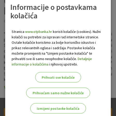
OTP banke za novu
Informacije o postavkama
knjižnicu
kolačića
Objavljeno: 22.12.2020
Stranica
www.otpbanka.hr
koristi kolačiće (cookies). Nužni
"Izuzetno nam je drago što smo se mogli pokazati kao pravi
kolačići su potrebni za ispravan rad internetske stranice.
partner i staviti na raspolaganje nekretninu koja je Gradu
Ostale kolačiće koristimo za bolje korisničko iskustvo i
Sisku izuzetno važna. Ovime smo još jednom potvrdili
prikaz relevantnih oglasa i sadržaja. Postavke kolačića
orijentaciju OTP banke kao društveno odgovorne banke i
možete promijeniti na "Izmjeni postavke kolačića" te
banke kojoj je izuzetno bitno da doprinosi zajednicama u
prihvatiti sve ili samo neophodne kolačiće.
Detaljnije
kojima posluje – izjavio je Nikola Mikša, član Uprave OTP
informacije o kolačićima
i njihovoj upotrebi.
banke prilikom današnjeg potpisivanja ugovora s Gradom
Siskom kojim Grad Sisak kupuje zgradu OTP banke za novu
Prihvati sve kolačiće
knjižnicu.
VIŠE
Prihvaćam samo nužne kolačiće
Izmijeni postavke kolačića