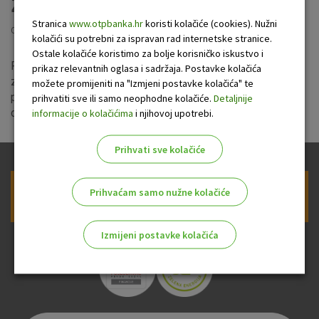
zbog poplave
Stranica
www.otpbanka.hr
koristi kolačiće (cookies). Nužni
Objavljeno: 4.8.2023
kolačići su potrebni za ispravan rad internetske stranice.
Ostale kolačiće koristimo za bolje korisničko iskustvo i
Poslovnica Opatija, na adresi Ulica Maršala Tita 89 je
prikaz relevantnih oglasa i sadržaja. Postavke kolačića
zatvorena za rad s klijentima zbog prodora vode u prostor
možete promijeniti na "Izmjeni postavke kolačića" te
poslovnice. O ponovnom otvaranju bit ćete pravovremeno
prihvatiti sve ili samo neophodne kolačiće.
Detaljnije
obaviješteni.
informacije o kolačićima
i njihovoj upotrebi.
Prihvati sve kolačiće
Prihvaćam samo nužne kolačiće
Prijava na newsletter OTP banke
Izmijeni postavke kolačića
Odaberite najbolju opciju za vas!