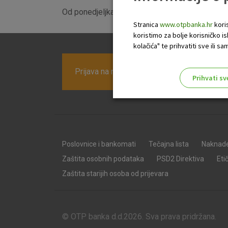
Od ponedjeljka 27. veljače 2023. poslovnica po
Stranica
www.otpbanka.hr
koris
koristimo za bolje korisničko i
kolačića" te prihvatiti sve ili
Prijava na newsletter OTP banke
Prihvati sv
Odaberite najbolju opciju za va
Poslovnice i bankomati
Tečajna lista
Naknad
Zaštita osobnih podataka
PSD2 Direktiva
Eti
Zaštita starijih osoba od prijevara
© OTP banka d.d.2026. Sva prava pridržana.