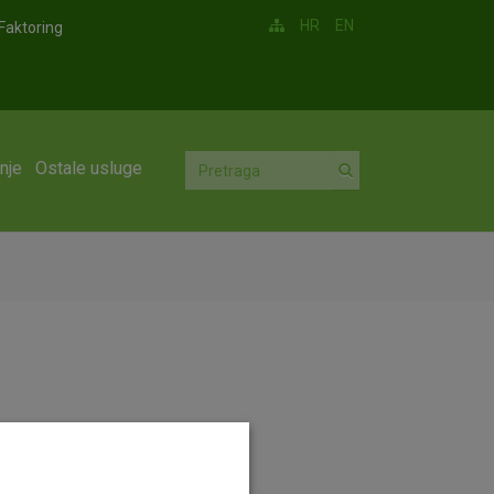
HR
EN
Faktoring
nje
Ostale usluge
nja u novi prostor.