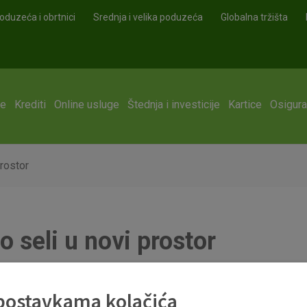
oduzeća i obrtnici
Srednja i velika poduzeća
Globalna tržišta
ge
Krediti
Online usluge
Štednja i investicije
Kartice
Osigura
rostor
 seli u novi prostor
 postavkama kolačića
tak, 24. veljače 2023. neće poslovati s klijentima zbog preselje