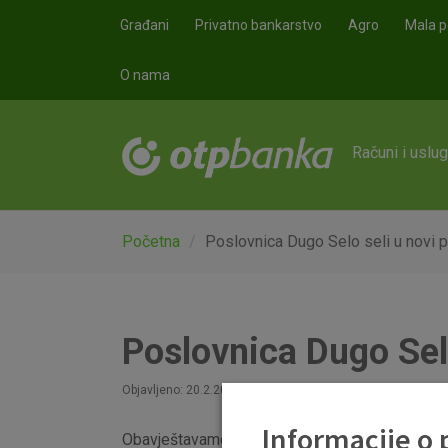
Skoči na glavni sadržaj
Građani
Privatno bankarstvo
Agro
Mala p
O nama
Računi i uslu
Početna
Poslovnica Dugo Selo seli u novi p
Poslovnica Dugo Selo
Objavljeno: 20.2.2023
Informacije o
Obavještavamo vas da poslovnica Dugo Selo u pe