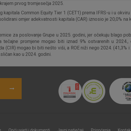
 krajem prvog tromjesečja 2025.
g kapitala Common Equity Tier 1 (CET1) prema IFRS-u i u okviru b
lidirani omjer adekvatnosti kapitala (CAR) iznosio je 20,0% na kr
Nužni (tehnički) kolačići - uvijek 
Nužni
kolačići
Ovi kolačići nužni su za funkcioniranje internet
ernice za poslovanje Grupe u 2025. godini, jer očekuju blago pob
isključiti u našim sustavima. Uobičajeno se pos
za tečajne promjene mogao biti iznad 9% ostvarenih u 2024., 
radnje koje uključuju zahtjev za uslugama, kao 
oda (CIR) mogao bi biti nešto viši, a ROE niži nego 2024. (41,3% 
preglednik možete postaviti da blokira te kolač
sličan kao u 2024. godini.
njima, ali u tom slučaju neki dijelovi stranice neće
pohranjuju nikakve informacije koje bi vas mogle
Analitički
Detaljnije informacije o kolačićima
kolačići
Marketinški
e
Opći uvjeti i dokumenti
Javni natječaji
Priopćenja
Kontak