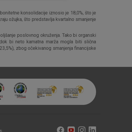
onitetne konsolidacije iznosio je 18,0%, što je
aju ožujka, što predstavlja kvartalno smanjenje
aktivni
ske stranice i ne mogu se
oljšanje poslovnog okruženja. Tako bi organski
tavljaju kao odgovor na vaše
dok bi neto kamatna marža mogla biti slična
što su postavke kolačića. Svoj
i 23,5%), zbog očekivanog smanjenja financijske
iće ili pošalje upozorenje o
 raditi. Ti kolačići ne
 identificirati.
ti