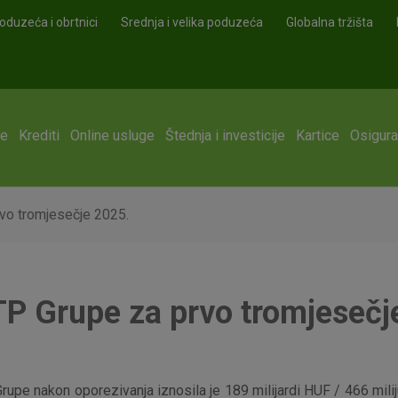
oduzeća i obrtnici
Srednja i velika poduzeća
Globalna tržišta
ge
Krediti
Online usluge
Štednja i investicije
Kartice
Osigura
rvo tromjesečje 2025.
OTP Grupe za prvo tromjesečj
upe nakon oporezivanja iznosila je 189 milijardi HUF / 466 milij