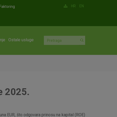
HR
EN
Faktoring
nje
Ostale usluge
e 2025.
una EUR, što odgovara prinosu na kapital (ROE)