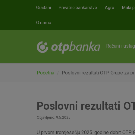
Skoči na glavni sadržaj
Građani
Privatno bankarstvo
Agro
Mala p
O nama
Računi i uslu
Početna
Poslovni rezultati OTP Grupe za p
Poslovni rezultati 
Objavljeno: 9.5.2025
U prvom tromjesečju 2025. godine dobit OTP Gr