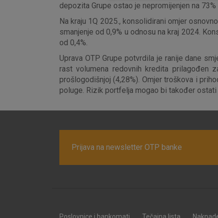
depozita Grupe ostao je nepromijenjen na 73%
Na kraju 1Q 2025., konsolidirani omjer osnovno
smanjenje od 0,9% u odnosu na kraj 2024. Konso
od 0,4%.
Uprava OTP Grupe potvrdila je ranije dane smj
rast volumena redovnih kredita prilagođen 
prošlogodišnjoj (4,28%). Omjer troškova i prih
poluge. Rizik portfelja mogao bi također ostati 
Prijava na newsletter OTP banke
Poslovnice i bankomati
Tečajna lista
Naknad