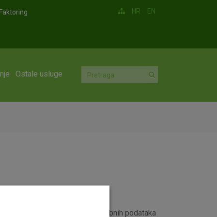
HR
EN
Faktoring
nje
Ostale usluge
 odnose na točku II.4. Obrada osobnih podataka