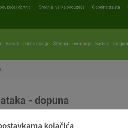
oduzeća i obrtnici
Srednja i velika poduzeća
Globalna tržišta
ge
Krediti
Online usluge
Štednja i investicije
Kartice
Osigura
a
odataka - dopuna
 postavkama kolačića
upiti na snagu ažurirana Politika o zaštiti podataka. Dopune se