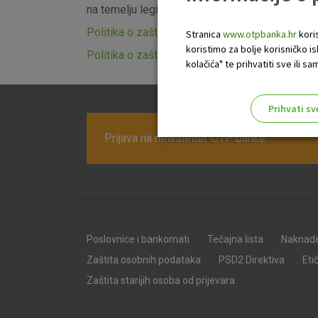
na temelju legitimnog interesa i II.8. Marketi
Politika o zaštiti podataka - Trenutno važeća ve
Stranica
www.otpbanka.hr
koris
koristimo za bolje korisničko i
Politika o zaštiti podataka - Nova vezija
kolačića" te prihvatiti sve ili
Prihvati sv
Odaberite najbolju opciju za va
Prijava na newsletter OTP banke
Poslovnice i bankomati
Tečajna lista
Naknad
Zaštita osobnih podataka
PSD2 Direktiva
Eti
Zaštita starijih osoba od prijevara