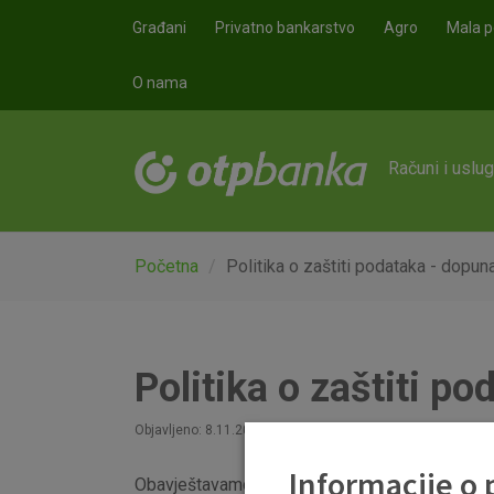
Skoči na glavni sadržaj
Građani
Privatno bankarstvo
Agro
Mala p
O nama
Računi i uslu
Početna
Politika o zaštiti podataka - dopun
Politika o zaštiti p
Objavljeno: 8.11.2023
Informacije o
Obavještavamo Vas kako će dana 24.11.2023. st