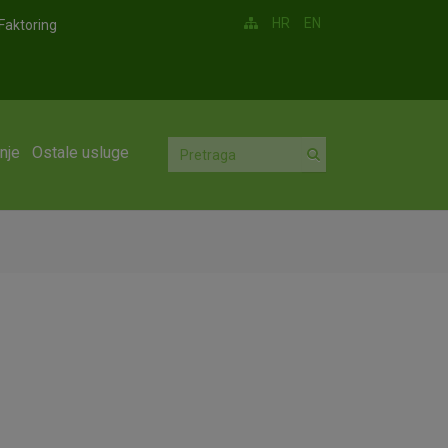
HR
EN
Faktoring
nje
Ostale usluge