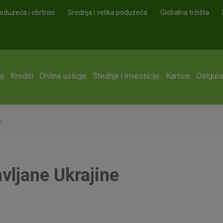
oduzeća i obrtnici
Srednja i velika poduzeća
Globalna tržišta
ge
Krediti
Online usluge
Štednja i investicije
Kartice
Osigura
e
vljane Ukrajine