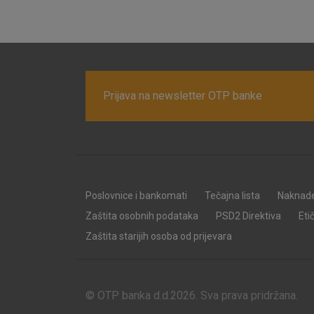
Prijava na newsletter OTP banke
Poslovnice i bankomati
Tečajna lista
Naknad
Zaštita osobnih podataka
PSD2 Direktiva
Eti
Zaštita starijih osoba od prijevara
© OTP banka d.d.2026. Sva prava pridržana.