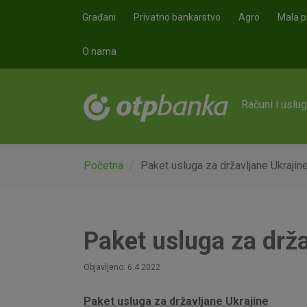
Skoči na glavni sadržaj
Građani
Privatno bankarstvo
Agro
Mala p
O nama
Računi i uslu
Početna
Paket usluga za državljane Ukrajin
Paket usluga za drža
Objavljeno: 6.4.2022
Paket usluga za državljane Ukrajine