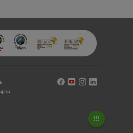
aktivni
ske stranice i ne mogu se
tavljaju kao odgovor na vaše
što su postavke kolačića. Svoj
iće ili pošalje upozorenje o
 raditi. Ti kolačići ne
 identificirati.
ti
kupnju