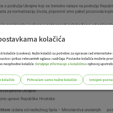
na s područja Ukrajine koji se trenutno nalaze na području Repu
eta za normalizaciju života, pripremili smo paket proizvoda kojim
deće proizvode i usluge
u potpunosti oslobođene od naknad
 postavkama kolačića
com
ma
ti kolačiće (cookies). Nužni kolačići su potrebni za ispravan rad internetske
era u kunama mjesečno
skustvo i prikaz relevantnih oglasa i sadržaja. Postavke kolačića možete pro
ljevi po doznakama u stranoj valuti
 samo neophodne kolačiće.
Detaljnije informacije o kolačićima
i njihovoj upotrebi
eri u EUR valuti i drugim valutama
e kolačiće
Prihvaćam samo nužne kolačiće
Izmijeni posta
s!
ržavljanima Ukrajine:
ezne uprave Republike Hrvatske
štitom
izdana od nadležnog tijela – Ministarstva unutarnjih po