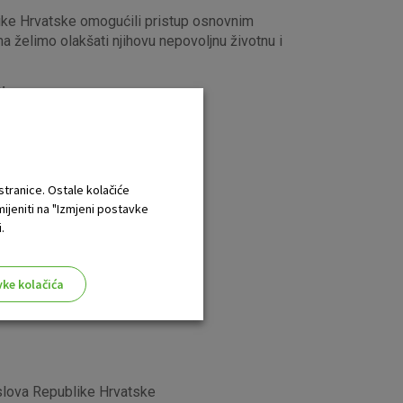
blike Hrvatske omogućili pristup osnovnim
a želimo olakšati njihovu nepovoljnu životnu i
e
:
 stranice. Ostale kolačiće
mijeniti na "Izmjeni postavke
.
vke kolačića
slova Republike Hrvatske