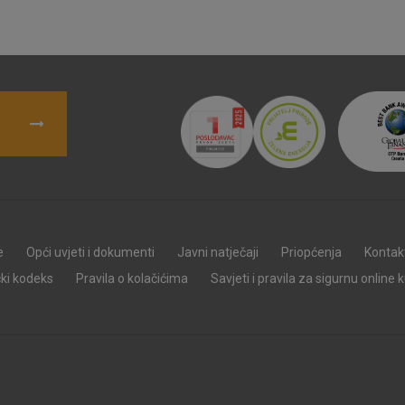
Nužni (tehnički) kolačići - uvijek 
Nužni
kolačići
Ovi kolačići nužni su za funkcioniranje internet
isključiti u našim sustavima. Uobičajeno se pos
radnje koje uključuju zahtjev za uslugama, kao 
preglednik možete postaviti da blokira te kolač
njima, ali u tom slučaju neki dijelovi stranice neće
pohranjuju nikakve informacije koje bi vas mogle
Analitički
Detaljnije informacije o kolačićima
kolačići
e
Opći uvjeti i dokumenti
Javni natječaji
Priopćenja
Kontak
čki kodeks
Pravila o kolačićima
Savjeti i pravila za sigurnu online 
Marketinški
kolačići